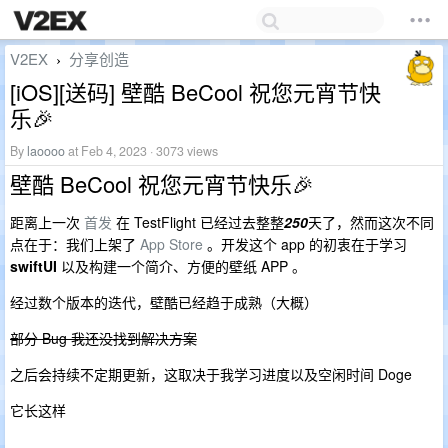
V2EX
分享创造
›
[iOS][送码] 壁酷 BeCool 祝您元宵节快
乐🎉
By
laoooo
at Feb 4, 2023 · 3073 views
壁酷 BeCool 祝您元宵节快乐🎉
距离上一次
首发
在 TestFlight 已经过去整整
250
天了，然而这次不同
点在于：我们上架了
App Store
。开发这个 app 的初衷在于学习
swiftUI
以及构建一个简介、方便的壁纸 APP 。
经过数个版本的迭代，壁酷已经趋于成熟（大概）
部分 Bug 我还没找到解决方案
之后会持续不定期更新，这取决于我学习进度以及空闲时间 Doge
它长这样