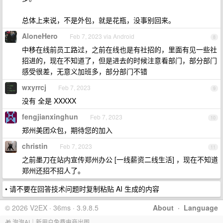
总体上来说，不是外包，就是花瓶，没事别回来。
AloneHero
Feb 7, 2023 via Android
8
中移在线前员工路过，之前在线也是有社招的，里面有见一些社
招进的，现在不知道了，但是进去的时候注意看部门，部分部门
感受很差，无意义加班多，部分部门不错
wxyrrcj
Feb 7, 2023
9
没有 全是 XXXXX
fengjianxinghun
Feb 7, 2023
10
郑州美团众包，期待您的加入
christin
Feb 7, 2023
11
之前墨刀在站内宣传郑州办公 [一线薪资二线生活] ，现在不知道
郑州还招不招人了。
• 请不要在回答技术问题时复制粘贴 AI 生成的内容
© 2026 V2EX · 36ms · 3.9.8.5
About
·
Language
🎁 泡泡AI｜新用户免费电商出图