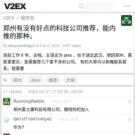
V2EX
程序员
›
郑州有没有好点的科技公司推荐，能内
推的那种。
By
wenyuandragon
at Feb 6, 2023 · 3367 views
目前工作 6 年，全栈，主语言为 java ，处于湖北武汉，想回郑州，离
家里更近，急需推荐几个差不多的公司。 有的大哥可以和俺联系联
系。我需要
郑州
Java
推荐
大哥
11 replies
•
2023-02-07 17:53:35 +08:00
RunningRabbit
Feb 6, 2023
1
郑州富士康科技有限公司，期待你的加入
Q81vlT1d47v4fq42
Feb 6, 2023
2
华为?