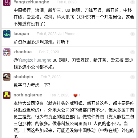
YangtzeHuanghe
Feb 6, 2023
3
中原银行，浪潮，新华三，uu 跑腿，刀锋互娱，新开普，中移
在线，爱云校，腾河，科大讯飞（郑州只有一个开发岗位，这会
不知道有没有了）
laoqian
Feb 6, 2023 via iPhone
4
薪资范围多少啊郑州。打听下
zhaohua
Feb 7, 2023
5
@
YangtzeHuanghe
uu 跑腿，刀锋互娱，新开普，爱云校 事少
钱多连小公司都不如。
shabbyin
Feb 7, 2023
6
数字马力考虑一下？
nothingistrue
Feb 7, 2023
1
7
本地大公司没有（就连排头的威科姆、新开普这些，都主要是吃
补贴或退税的）。外地大公司的下级部门有不少，但大多属于前
员工挂靠，很少有真正的独立部门。做软件外包（靠人脉找二包
三包那种）的很多。做非科技公司里面 IT 人员的也不少。当
然，上面这些加起来，可能还没做中国移动（中移在线）外包的
多。