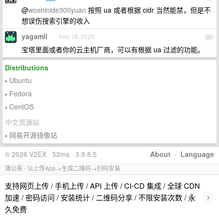
@
woshinide300yuan
按照 ua 或者根据 cidr 当然能禁，但是不
想误伤搜索引擎的收入
yagamil
Feb 18, 2023
20
宝塔里面或者你的云主机厂商，可以有根据 ua 过滤的功能。
Distributions
Ubuntu
›
Fedora
›
CentOS
›
中文资源站
网易开源镜像站
›
© 2026 V2EX · 52ms · 3.9.8.5
About
·
Language
蒲公英 - 🚀上传App→生成二维码→扫码安装
支持网页上传 / 手机上传 / API 上传 / CI-CD 集成 / 全球 CDN
›
加速 / 密码访问 / 安装统计 / 二维码分享 / 不限安装次数 / 永
久免费