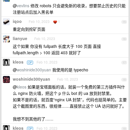
@
vevlins
修改 robots 只会避免新的收录，想要禁止历史的只能
注册站点后加入黑名单
iqoo
Feb 10, 2023
1
15
重定向到挖矿页面
lianyue
Feb 10, 2023
16
这个如果 你没有 fullpath 长度大于 100 页面 直接
fullpath.length > 100 返回 403 就好了
kleos
Feb 10, 2023
OP
17
@
woshinide300yuan
我使用的是 typecho
woshinide300yuan
Feb 10, 2023
18
@
kleos
如果是宝塔面板的话，就装一个免费的第三方插件叫什
么 nginx 防火墙，把这个 p 什么 bot 的 ua 放到封禁里。
如果不是的话，就百度“nginx UA 封禁”，代码也挺简单的。主要
这个截图里的东西，很规律……直接禁止这个 UA 访问就好了。
我想不到其他的了……
kleos
Feb 10, 2023
OP
19