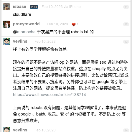
isbase
Feb 10, 2023 via iPhone
PRO
11
cloudflare
proxytoworld
Feb 10, 2023
1
12
@
momocha
干灰黑产的不会理 robots.txt 的
vevlins
Feb 10, 2023
13
楼上有的同学理解好像有偏差。
现在的问题不是灰产访问 op 的网站，而是黑帽 seo 通过构造链
接提升自己的外链数量和站点权重。这点在 shopify 站点尤为突
出。主要修改自己的搜索链接的拼接规则，比如对敏感词过滤或
者没结果的不要显示搜索词。另外你也可以在 google 等引擎上
注册自己的网站，提交黑名单路径，防止构造的链接被收录。
https://www.cifnews.com/article/138714
上面说的 robots 没有问题，是其他同学理解错了，本来就是避
免 google 、baidu 收录。套 cf 的也搞错了吧，不是防止 cc 等
恶意扫描攻击。
vevlins
Feb 10, 2023
14