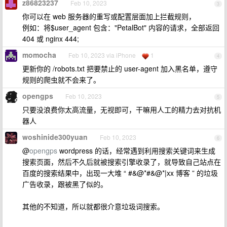
z86823237
Feb 10, 2023
3
你可以在 web 服务器的重写或配置层面加上拦截规则，
例如：将$user_agent 包含："PetalBot" 内容的请求，全部返回
404 或 nginx 444;
momocha
Feb 10, 2023 via iPhone
1
4
更新你的 /robots.txt 把要禁止的 user-agent 加入黑名单，遵守
规则的爬虫就不会来了。
opengps
Feb 10, 2023
5
只要没浪费你太高流量，无视即可，干嘛用人工的精力去对抗机
器人
woshinide300yuan
Feb 10, 2023
6
@
opengps
wordpress 的话，经常遇到利用搜索关键词来生成
搜索页面，然后不久后就被搜索引擎收录了，就导致自己站点在
百度的搜索结果中，出现一大堆 “ #&@*#&@*|xx 博客 ” 的垃圾
广告收录，跟被黑了似的。
其他的不知道，所以就都很介意垃圾词搜索。