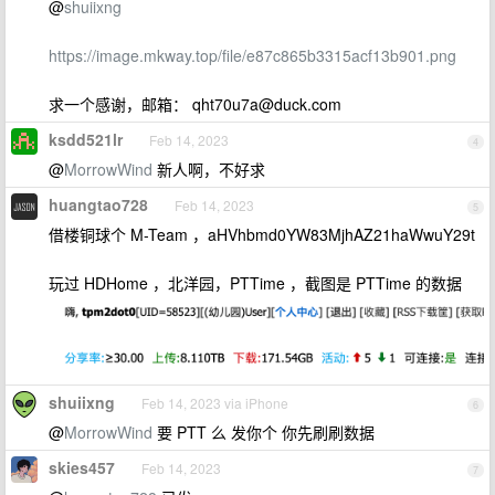
@
shuiixng
https://image.mkway.top/file/e87c865b3315acf13b901.png
求一个感谢，邮箱：
qht70u7a@duck.com
ksdd521lr
Feb 14, 2023
4
@
MorrowWind
新人啊，不好求
huangtao728
Feb 14, 2023
5
借楼铜球个 M-Team ，aHVhbmd0YW83MjhAZ21haWwuY29t
玩过 HDHome ，北洋园，PTTime ，截图是 PTTime 的数据
shuiixng
Feb 14, 2023 via iPhone
6
@
MorrowWind
要 PTT 么 发你个 你先刷刷数据
skies457
Feb 14, 2023
7