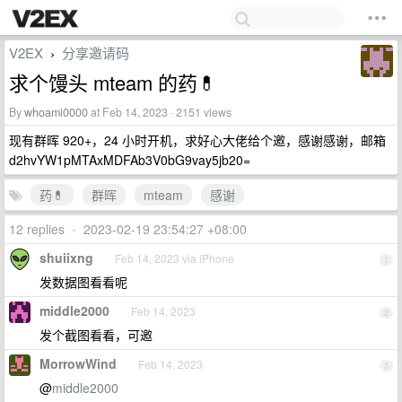
V2EX
分享邀请码
›
求个馒头 mteam 的药💊
By
whoami0000
at Feb 14, 2023 · 2151 views
现有群晖 920+，24 小时开机，求好心大佬给个邀，感谢感谢，邮箱
d2hvYW1pMTAxMDFAb3V0bG9vay5jb20=
药💊
群晖
mteam
感谢
12 replies
•
2023-02-19 23:54:27 +08:00
shuiixng
Feb 14, 2023 via iPhone
1
发数据图看看呢
middle2000
Feb 14, 2023
2
发个截图看看，可邀
MorrowWind
Feb 14, 2023
3
@
middle2000