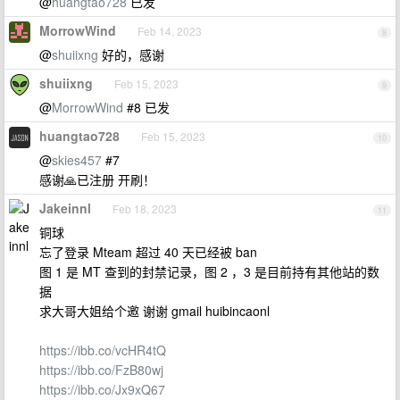
@
huangtao728
已发
MorrowWind
Feb 14, 2023
8
@
shuiixng
好的，感谢
shuiixng
Feb 15, 2023
9
@
MorrowWind
#8 已发
huangtao728
Feb 15, 2023
10
@
skies457
#7
感谢🙏已注册 开刷！
Jakeinnl
Feb 18, 2023
11
铜球
忘了登录 Mteam 超过 40 天已经被 ban
图 1 是 MT 查到的封禁记录，图 2 ，3 是目前持有其他站的数
据
求大哥大姐给个邀 谢谢 gmail huibincaonl
https://ibb.co/vcHR4tQ
https://ibb.co/FzB80wj
https://ibb.co/Jx9xQ67