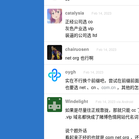
catalysia
Feb 14, 2023
正经公司选 co
灰色产业选 vip
装逼的公司选 ltd
chairuosen
Feb 14, 2023
net org 也行啊
oygh
Feb 14, 2023
实在不行换个前缀吧，尝试在前缀前面加上 c
也要选 net 、cn 、
com.cn
，其他的怎
Windelight
Feb 14, 2023 via Android
如果是尽量往正规靠拢，那就只能 cc 
.vip 域名都快成了赌博色情网站代名
说个题外话
看起来正经的也就是 com net org 