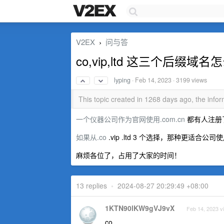
V2EX
问与答
›
co,vip,ltd 这三个后
lyping
·
Feb 14, 2023
· 3199 views
This topic created in 1268 days ago, the inf
一个仪器公司作为官网使用.com.cn
都有人注册
如果从.co
.vip .ltd 3 个选择，那种更适合公司
麻烦各位了，占用了大家的时间！
13 replies
•
2024-08-27 20:29:49 +08:00
1KTN90lKW9gVJ9vX
Feb 14, 2023 v
co