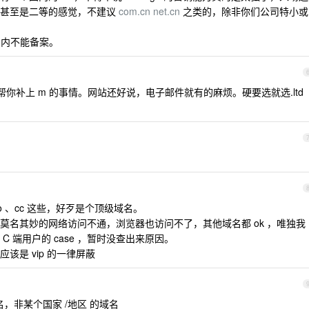
等甚至是二等的感觉，不建议
com.cn
net.cn
之类的，除非你们公司特小或
国内不能备案。
帮你补上 m 的事情。网站还好说，电子邮件就有的麻烦。硬要选就选.ltd
co 、cc 这些，好歹是个顶级域名。
莫名其妙的网络访问不通，浏览器也访问不了，其他域名都 ok ，唯独我
 端用户的 case ，暂时没查出来原因。
该是 vip 的一律屏蔽
，非某个国家 /地区 的域名