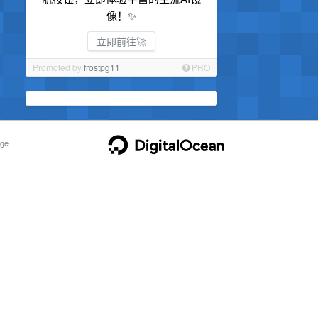
像！✨
立即前往🚀
Promoted by
frostpg11
PRO
ge