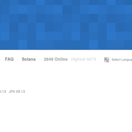
·
FAQ
·
Solana
·
2849 Online
Highest 6679
·
Select Langua
6:13
·
JFK 09:13