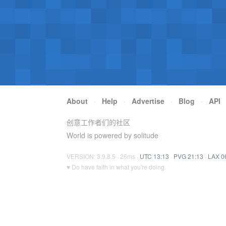
About
·
Help
·
Advertise
·
Blog
·
API
创意工作者们的社区
World is powered by solitude
VERSION: 3.9.8.5 · 26ms ·
UTC 13:13
·
PVG 21:13
·
LAX 0
♥ Do have faith in what you're doing.