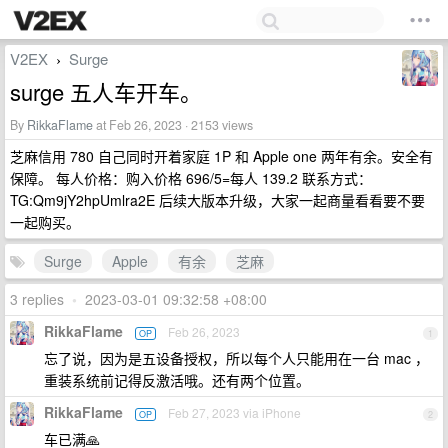
V2EX
Surge
›
surge 五人车开车。
By
RikkaFlame
at Feb 26, 2023 · 2153 views
芝麻信用 780 自己同时开着家庭 1P 和 Apple one 两年有余。安全有
保障。 每人价格：购入价格 696/5=每人 139.2 联系方式：
TG:Qm9jY2hpUmlra2E 后续大版本升级，大家一起商量看看要不要
一起购买。
Surge
Apple
有余
芝麻
3 replies
•
2023-03-01 09:32:58 +08:00
RikkaFlame
Feb 26, 2023
OP
1
忘了说，因为是五设备授权，所以每个人只能用在一台 mac ，
重装系统前记得反激活哦。还有两个位置。
RikkaFlame
Feb 27, 2023 via iPhone
OP
2
车已满🙏