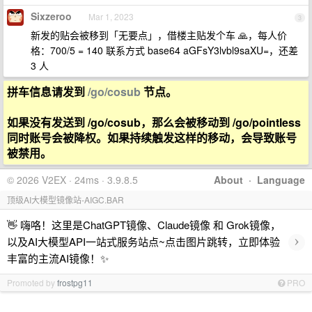
Sixzeroo
Mar 1, 2023
3
新发的贴会被移到「无要点」，借楼主贴发个车 🙏，每人价
格：700/5 = 140 联系方式 base64 aGFsY3lvbl9saXU=，还差
3 人
拼车信息请发到
/go/cosub
节点。
如果没有发送到 /go/cosub，那么会被移动到 /go/pointless
同时账号会被降权。如果持续触发这样的移动，会导致账号
被禁用。
© 2026 V2EX · 24ms · 3.9.8.5
About
·
Language
顶级AI大模型镜像站-AIGC.BAR
👋 嗨咯！这里是ChatGPT镜像、Claude镜像 和 Grok镜像，
›
以及AI大模型API一站式服务站点~点击图片跳转，立即体验
丰富的主流AI镜像！✨
Promoted by
frostpg11
PRO