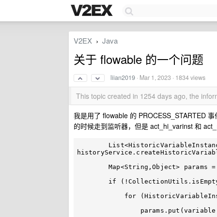
V2EX
Java
›
关于 flowable 的一个问题
liian2019
·
Mar 1, 2023
· 1834 views
This topic created in 1254 days ago, the inf
我是用了 flowable 的 PROCESS_ST
的时候走到监听器，但是 act_hi_varinst 和 a
        List<HistoricVariableInstance> paramList = 
historyService.createHistoricVariab
        Map<String,Object> params = new HashMap<>();

        if (!CollectionUtils.isEmpty(paramList)){

            for (HistoricVariableInstance variable : paramList){

                params.put(variable.getVariableName(),variable.getValue());
