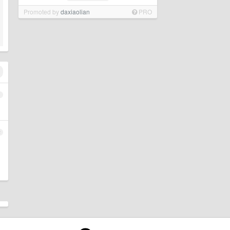
Promoted by
daxiaolian
PRO
1
2
,