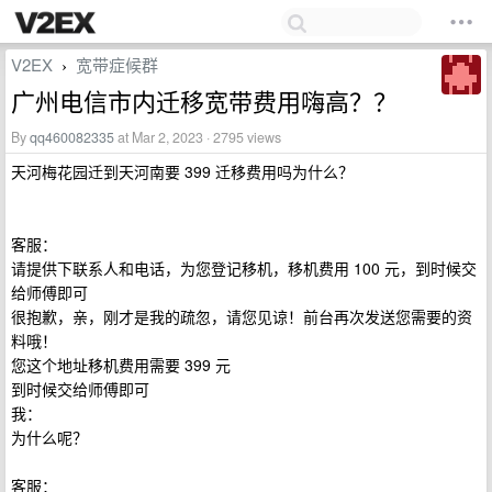
V2EX
宽带症候群
›
广州电信市内迁移宽带费用嗨高？？
By
qq460082335
at Mar 2, 2023 · 2795 views
天河梅花园迁到天河南要 399 迁移费用吗为什么？
客服：
请提供下联系人和电话，为您登记移机，移机费用 100 元，到时候交
给师傅即可
很抱歉，亲，刚才是我的疏忽，请您见谅！前台再次发送您需要的资
料哦！
您这个地址移机费用需要 399 元
到时候交给师傅即可
我：
为什么呢？
客服：