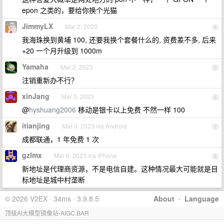
epon 之类的，要给你换个光猫
JimmyLX
Mar 2, 2023
4
我海珠换到黄埔 100, 还要我换个套餐什么的, 资费差不多, 后来
+20 一个月升级到 1000m
Yamaha
Mar 2, 2023
5
注销重新办不行？
xinJang
Mar 3, 2023
6
@
hyshuang2006
移动是银卡以上免费 不然一样 100
itianjing
Mar 3, 2023 via Android
7
成都联通，1 年免费 1 次
gzlmx
Mar 6, 2023 via iPhone
8
新地址是代理商资源，不是电信自建。这种情况最大可能就是目
标地址是城中村垄断
© 2026 V2EX · 34ms · 3.9.8.5
About
·
Language
顶级AI大模型镜像站-AIGC.BAR