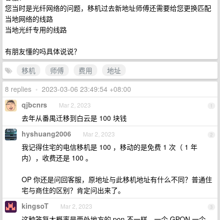
您当时是光纤网络的问题，移机过去新地址师傅还需要给您更换匹配
当地网络的线路
当地光纤专用的线路
有朋友懂的吗具体说说？
移机
师傅
费用
地址
8 replies
•
2023-03-06 23:49:54 +08:00
qjbcnrs
Mar 2, 2023
1
去年从番禺迁移到白云是 100 块钱
hyshuang2006
Mar 2, 2023
2
我记得住宅的电信移机是 100 ，移动的是免费 1 次（ 1 年
内），收费还是 100 。
OP 你还是问回客服，原地址与此移机地址有什么不同？普通住
宅与商住的区别？肯定问出来了。
kingsoT
Mar 2, 2023
3
这种答复大概率是两处地方的 pon 不一样，一个 GPON 一个