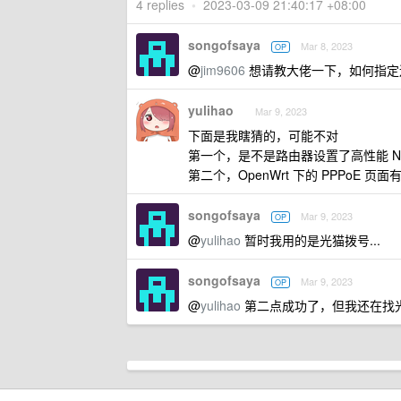
4 replies
•
2023-03-09 21:40:17 +08:00
songofsaya
Mar 8, 2023
OP
@
jim9606
想请教大佬一下，如何指定连
yulihao
Mar 9, 2023
下面是我瞎猜的，可能不对
第一个，是不是路由器设置了高性能 N
第二个，OpenWrt 下的 PPPoE
songofsaya
Mar 9, 2023
OP
@
yulihao
暂时我用的是光猫拨号...
songofsaya
Mar 9, 2023
OP
@
yulihao
第二点成功了，但我还在找