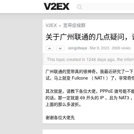
V2EX
宽带症候群
›
关于广州联通的几点疑问，
songofsaya
·
Mar 8, 2023
· 2666 views
This topic created in 1246 days ago, the inf
广州联通的宽带真的很神奇，我最近研究了一下，我用
试，马上就变 Fullcone （ NAT1 ）了，
其次就是，请教下各位大佬，PPPoE 拨号能不能指定 BR
的话，那一定就是 69 开头的 IP ，且为 NAT3 ，假
上面的那么多波折。
谢谢各位大佬先