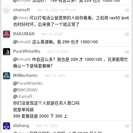
@
linhu66
活动价？ 199 有这么多？我 229 也才 1000/100
chainsR
Mar 14, 2023 via iPhone
44
@
chinni
可以打电话让装宽带的人给你看看，之前用 rax50 ipv6
也时好时坏，后来换了一个就正常了
BAKUMAN
Mar 14, 2023
45
@
linhu66
这么离谱嘛。我 299 也才 1000/100
PureWhiteWu
Mar 14, 2023
46
@
linhu66
咋会这么多？我也是 229 才 1000/100 ，兄弟能帮忙
确认一下是啥套餐嘛？
MrMechanic
Mar 14, 2023
47
@
PureWhiteWu
@
BAKUMAN
@
chainsR
你们没发现这个人就是在吊人胃口吗
就是单纯装
399 套餐就是 2000 下 300 上
dizhang
Mar 15, 2023
48