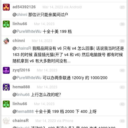
ad54392126
Mar 14, 2023 via Android
37
@
chinni
那估计只能亲属间过户
linhu66
Mar 14, 2023
38
@
PureWhiteWu
十全十美 199 档
chinni
Mar 14, 2023
39
@
chainsR
我精品网没有 v6 只有 v4 怎么回事( 话说我当时还是
163 的时候 直接插光猫(开了 v4 和 v6) 然后电脑拨号 都有时候
随机拿到 v6 有大多数时间没有...
zyqf2016
Mar 14, 2023
40
@
PureWhiteWu
可以办两条联通 1200/y 的 1000/200
hema888
Mar 14, 2023
41
@
linhu66
上行怎么改的呢？
linhu66
Mar 14, 2023
42
@
hema888
十全十美 199 档 2000 下 400 上呀
chainsR
Mar 14, 2023 via iPhone
43