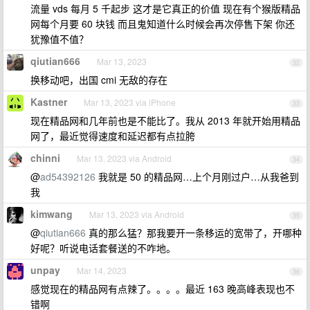
流量 vds 每月 5 千起步 这才是它真正的价值 现在有个猴版精品
网每个月要 60 块钱 而且鬼知道什么时候会再次停售下架 你还
犹豫值不值？
qiutian666
Mar 13, 2023
32
换移动吧，出国 cmi 无敌的存在
Kastner
Mar 13, 2023 via iPhone
33
现在精品网和几年前也是不能比了。我从 2013 年就开始用精品
网了，最近觉得速度和延迟都有点拉胯
chinni
Mar 13, 2023 via Android
34
@
ad54392126
我就是 50 的精品网…上个月刚过户…从我爸到
我
kimwang
Mar 13, 2023 via Android
35
@
qiutian666
真的那么猛？那我要开一条移运的宽带了，开哪种
好呢？听说电话套餐送的不咋地。
unpay
Mar 14, 2023
36
感觉现在的精品网有点辣了。。。。最近 163 晚高峰表现也不
错啊