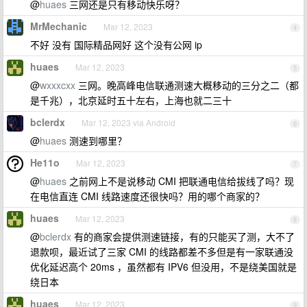
@
huaes
三网还是只有移动快乐呀？
MrMechanic
Mar 12, 2023
4
不好 没有 国际精品网好 这个没有公网 ip
huaes
Mar 12, 2023
5
@
wxxxcxx
三网。晚高峰电信联通测速大概移动的三分之二（都
是千兆），北京延时五十左右，上海也就二三十
bclerdx
Mar 12, 2023 via Android
6
@
huaes
测速到哪里？
He11o
Mar 12, 2023
7
@
huaes
之前网上不是说移动 CMI 把联通电信给拔线了吗？现
在电信直连 CMI 线路速度还很快吗？用的哪个商家的？
huaes
Mar 12, 2023
8
@
bclerdx
有的商家会提供测速链接，有的只能买了测，大不了
退款呗，最近试了三家 CMI 的线路都差不多但是有一家联通没
优化延迟高个 20ms ，虽然都有 IPV6 但没用，不是绕美国就是
绕日本
huaes
Mar 12, 2023
9