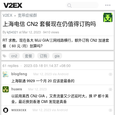
V2EX
宽带症候群
›
上海电信 CN2 套餐现在仍值得订购吗
By
kj54321
at Mar 12, 2023 · 9410 views
RT 求教。现在各大 MJJ GIA/三网线路横行，额外订购 CN2 加速套
餐 （ 60 元 /月）划算吗?
cn2
套餐
订购
gia
61 replies
•
2023-03-18 01:14:37 +08:00
blogfeng
Mar 12, 2023 via Android
1
上海联通 9929 一个月 20 应该是最香的
huaes
Mar 12, 2023
2
以前用美西 CN2 GIA ，又贵流量又少还延时大，换 IP 都十美
金，最近换到香港 CMI 发现是真香
wxxxcxx
Mar 12, 2023 via Android
3