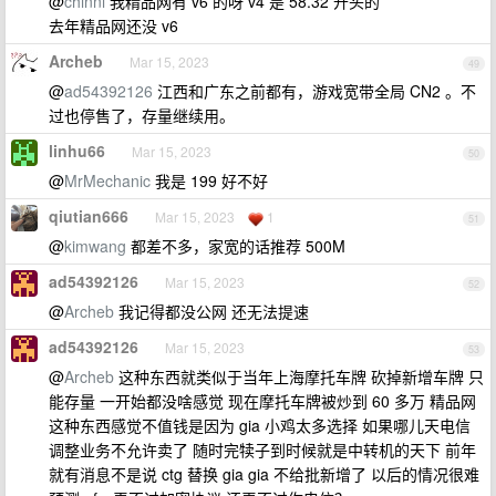
@
chinni
我精品网有 v6 的呀 v4 是 58.32 开头的
去年精品网还没 v6
Archeb
Mar 15, 2023
49
@
ad54392126
江西和广东之前都有，游戏宽带全局 CN2 。不
过也停售了，存量继续用。
linhu66
Mar 15, 2023
50
@
MrMechanic
我是 199 好不好
qiutian666
Mar 15, 2023
1
51
@
kimwang
都差不多，家宽的话推荐 500M
ad54392126
Mar 15, 2023
52
@
Archeb
我记得都没公网 还无法提速
ad54392126
Mar 15, 2023
53
@
Archeb
这种东西就类似于当年上海摩托车牌 砍掉新增车牌 只
能存量 一开始都没啥感觉 现在摩托车牌被炒到 60 多万 精品网
这种东西感觉不值钱是因为 gia 小鸡太多选择 如果哪儿天电信
调整业务不允许卖了 随时完犊子到时候就是中转机的天下 前年
就有消息不是说 ctg 替换 gia gia 不给批新增了 以后的情况很难