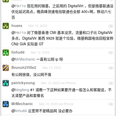
@
He11o
现在用的微基，之前用的 DigitalVirt ，但是微基联通没
优化延迟高点，晚高峰测速电信联通也全部 400+啊，移动六七
百
huaes
Mar 12, 2023
10
@
He11o
对了微基香港 CMi 基本没货，流量和口子比 DigitalVir
多点，DigitalVir 美西 9929 就是个垃圾，微基韩国电信回程宣称
CN2 GIA 实际是 GT
linhu66
Mar 12, 2023
11
@
MrMechanic
一直有公网 ip 呀
Brunuh2Ville2
Mar 13, 2023
12
有公网很值，没公网不值
patrickyoung
Mar 13, 2023 via iPhone
13
@
blogfeng
#1 请教一下这种如果要开通一般怎么和客服说，不
太清楚产品和套餐名
MrMechanic
Mar 13, 2023 via iPhone
14
@
linhu66
云宽带不是精品网 没必要办