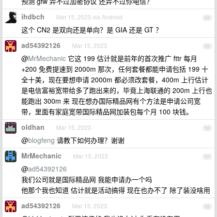
预测 gfw 弄不过加密协议 还弄不过你电信？
ihdbch
Mar 15, 2023 via Android
54
这个 CN2 是双向还是单向？是 GIA 还是 GT ？
ad54392126
Mar 15, 2023
55
@
MrMechanic
它这 199 估计就是前年的首次推广 fttr 每月
+200 免费提速到 2000m 那次，任何套餐都能申请包括 199 十
全十美，现在要想申请 2000m 都必须改套餐，400m 上行估计
是电信富裕宽带给多了跑出来的，毕竟上海联通的 200m 上行也
能跑出 300m 来 现在想办国际精品网有个方法是申请公司宽
带，里面有家庭宽带国际精品网加装包每个月 100 块钱。
oldhan
Mar 15, 2023
56
@
blogfeng
请教下如何办理？谢谢
MrMechanic
Mar 15, 2023
57
@
ad54392126
我们公司就是国际精品网 我能申请办一个吗
他那个我也知道 估计就是活动搞得 现在也办不了 除了装没啥用
ad54392126
Mar 15, 2023
58