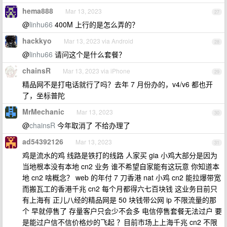
hema888
Mar 13, 2023
27
@
linhu66
400M 上行的是怎么弄的？
hackkyo
Mar 13, 2023 via Android
28
@
linhu66
请问这个是什么套餐？
chainsR
Mar 13, 2023 via iPhone
29
精品网不是打电话就行了吗？去年 7 月份办的，v4/v6 都也开
了，坐标普陀
MrMechanic
Mar 13, 2023
30
@
chainsR
今年取消了 不给办理了
ad54392126
Mar 13, 2023
31
鸡是流水的鸡 线路是铁打的线路 人家买 gia 小鸡大部分是因为
当地根本没有本地 cn2 业务 谁不希望自家能有这玩意 你知道本
地 cn2 啥概念？ web 的年付 7 刀香港 nat 小鸡 cn2 能拉爆带宽
而搬瓦工的香港千兆 cn2 每个月都得六七百块钱 这业务目前只
有上海有 正儿八经的精品网是 50 块钱带公网 ip 不限流量的那
个 早就停售了 存量客户只会少不会多 电信停售套餐无法过户 要
是能过户信不信价格炒的飞起 ？目前市场上上海千兆 cn2 不限