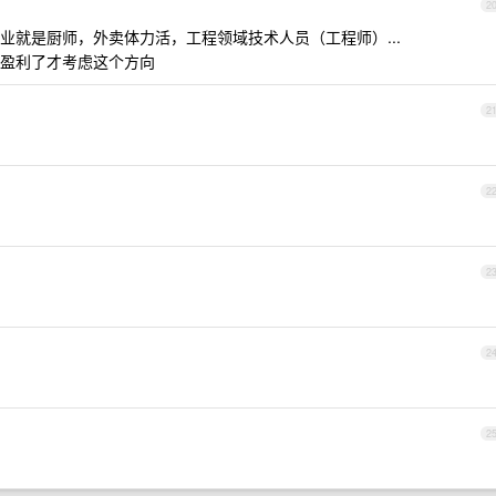
2
业就是厨师，外卖体力活，工程领域技术人员（工程师）...
盈利了才考虑这个方向
2
2
2
2
2