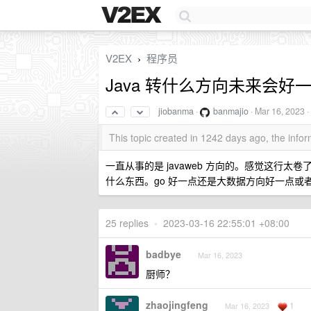
V2EX
程序员
›
Java 转什么方向未来会好
jiobanma
·
banmajio
·
Mar 16, 2023
·
This topic created in 1242 days ago, the inf
一直从事的是 javaweb 方向的。感觉这行
什么东西。go 好一点还是大数据方向好一点或
25 replies
•
2023-03-16 22:55:01 +08:00
badbye
Mar 16, 2023
厨师？
zhaojingfeng
1
Mar 16, 2023