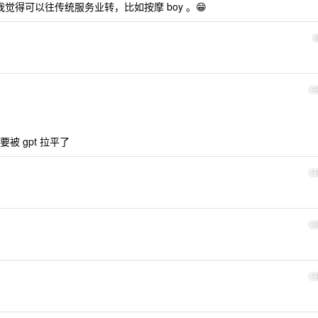
我觉得可以往传统服务业转，比如按摩 boy 。😁
1
 gpt 拉平了
1
1
1