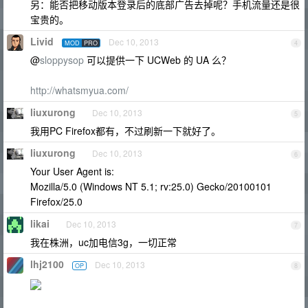
另：能否把移动版本登录后的底部广告去掉呢？手机流量还是很
宝贵的。
Livid
Dec 10, 2013
MOD
PRO
4
@
sloppysop
可以提供一下 UCWeb 的 UA 么？
http://whatsmyua.com/
liuxurong
Dec 10, 2013
5
我用PC Firefox都有，不过刷新一下就好了。
liuxurong
Dec 10, 2013
6
Your User Agent is:
Mozilla/5.0 (Windows NT 5.1; rv:25.0) Gecko/20100101
Firefox/25.0
likai
Dec 10, 2013
7
我在株洲，uc加电信3g，一切正常
lhj2100
Dec 10, 2013
OP
8