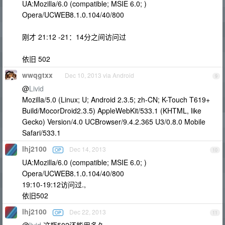
UA:Mozilla/6.0 (compatible; MSIE 6.0; )
Opera/UCWEB8.1.0.104/40/800
刚才 21:12 -21：14分之间访问过
依旧 502
wwqgtxx
Dec 10, 2013 via Android
9
@
Livid
Mozilla/5.0 (Linux; U; Android 2.3.5; zh-CN; K-Touch T619+
Build/MocorDroid2.3.5) AppleWebKit/533.1 (KHTML, like
Gecko) Version/4.0 UCBrowser/9.4.2.365 U3/0.8.0 Mobile
Safari/533.1
lhj2100
Dec 14, 2013
OP
10
UA:Mozilla/6.0 (compatible; MSIE 6.0; )
Opera/UCWEB8.1.0.104/40/800
19:10-19:12访问过.,
依旧502
lhj2100
Dec 22, 2013
OP
11