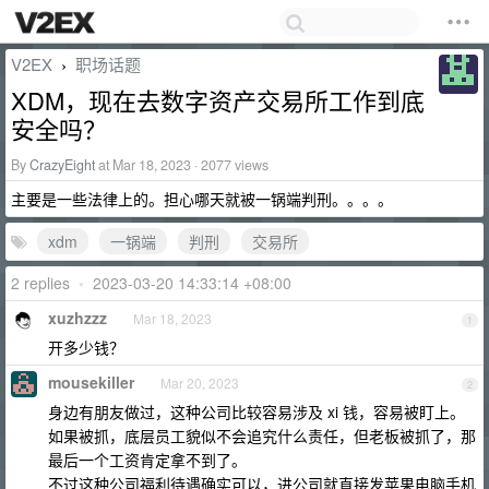
V2EX
职场话题
›
XDM，现在去数字资产交易所工作到底
安全吗？
By
CrazyEight
at Mar 18, 2023 · 2077 views
主要是一些法律上的。担心哪天就被一锅端判刑。。。。
xdm
一锅端
判刑
交易所
2 replies
•
2023-03-20 14:33:14 +08:00
xuzhzzz
Mar 18, 2023
1
开多少钱？
mousekiller
Mar 20, 2023
2
身边有朋友做过，这种公司比较容易涉及 xi 钱，容易被盯上。
如果被抓，底层员工貌似不会追究什么责任，但老板被抓了，那
最后一个工资肯定拿不到了。
不过这种公司福利待遇确实可以，进公司就直接发苹果电脑手机