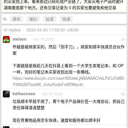
的买家找上来。看来那边已经形成产业链了。大家买电子产品时避开
湖南娄底那个地方。还有交易记录为 0 的买家也要避免和他交易
顺丰
保价
扯皮
快递
10 replies
•
2023-03-20 17:53:50 +08:00
meisen
Mar 19, 2023
1
怀疑是被商家买的，然后「到手刀」，商家和顺丰快递员合伙作
案
下面链接是我前几天在抖音上看到一个大学生卖笔记本，和 OP
一样，完好的笔记本买家收到出现一条横线。
https://www.douyin.com/user/MS4wLjABAAAACVsLPJCJOdB3
Y3M2jSfTozs8K_eUxzKxdcFo8EWqc4c
kafkaonsea
Mar 19, 2023
2
垃圾顺丰早就不用了，寄个电子产品保价签一大堆协议，把自己
责任择得清清楚楚
现在贵重物品用京东快递，速度和服务都比顺丰好