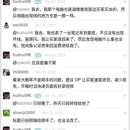
huihuiHK
Mar 20, 2023
OP
3
@
meisen
我去，我那个电脑也是湖南娄底那边买家买去的，然
后电脑出现线的地方也是一模一样。
xer2020
Mar 20, 2023
4
@
huihuiHK
我去，我也卖了一台笔记本到娄底，不过没有出现
坏线，是屏闪。我让买家退回来了，然后发现电脑什么事也没
有。找闲鱼公证把来回运费退给我了。
huihuiHK
Mar 20, 2023
OP
5
@
yywc20
应该是骗子窝
th00000
Mar 20, 2023
6
看来大概率不是顺丰的问题，建议 OP 让买家速度退货，减少损
失，开箱时当快递员面拆封录视频
huihuiHK
Mar 20, 2023
OP
7
@
th00000
已经晚了，昨天已经转钱给他了
shaojz2005
Mar 20, 2023
8
标题已经把锅给顺丰了，也没法改了。
huihuiHK
Mar 20, 2023