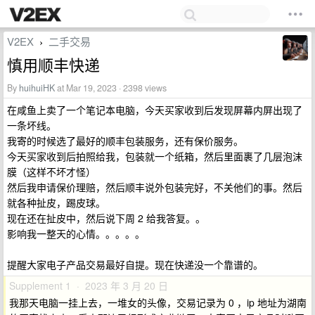
V2EX
二手交易
›
慎用顺丰快递
By
huihuiHK
at Mar 19, 2023 · 2398 views
在咸鱼上卖了一个笔记本电脑，今天买家收到后发现屏幕内屏出现了
一条坏线。
我寄的时候选了最好的顺丰包装服务，还有保价服务。
今天买家收到后拍照给我，包装就一个纸箱，然后里面裹了几层泡沫
膜（这样不坏才怪）
然后我申请保价理赔，然后顺丰说外包装完好，不关他们的事。然后
就各种扯皮，踢皮球。
现在还在扯皮中，然后说下周 2 给我答复。。
影响我一整天的心情。。。。。
提醒大家电子产品交易最好自提。现在快递没一个靠谱的。
Supplement 1 · 2023 年 3 月 20 日
我那天电脑一挂上去，一堆女的头像，交易记录为 0 ，ip 地址为湖南