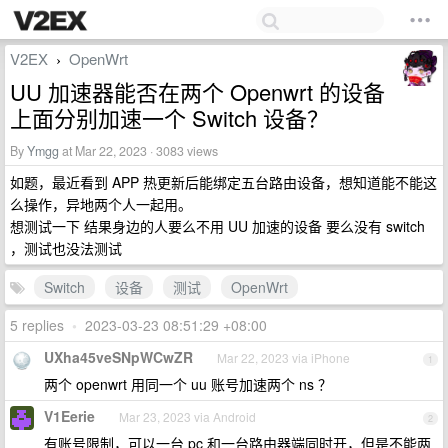
V2EX
OpenWrt
›
UU 加速器能否在两个 Openwrt 的设备
上面分别加速一个 Switch 设备？
By
Ymgg
at Mar 22, 2023 · 3083 views
如题，最近看到 APP 热更新后能绑定五台路由设备，想知道能不能这
么操作，异地两个人一起用。
想测试一下 结果身边的人要么不用 UU 加速的设备 要么没有 switch
，测试也没法测试
Switch
设备
测试
OpenWrt
5 replies
•
2023-03-23 08:51:29 +08:00
UXha45veSNpWCwZR
Mar 22, 2023 via iPhone
1
两个 openwrt 用同一个 uu 账号加速两个 ns ？
V1Eerie
Mar 23, 2023 via Android
2
有账号限制，可以一台 pc 和一台路由器端同时开，但是不能两