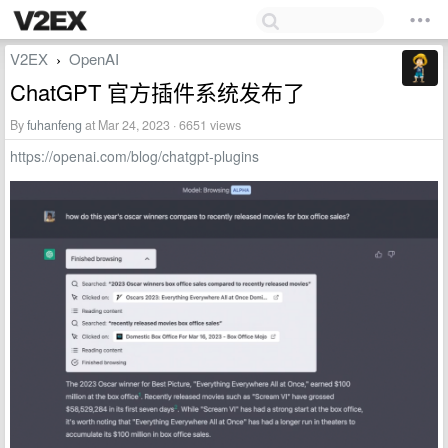
V2EX
OpenAI
›
ChatGPT 官方插件系统发布了
By
fuhanfeng
at Mar 24, 2023 · 6651 views
https://openai.com/blog/chatgpt-plugins