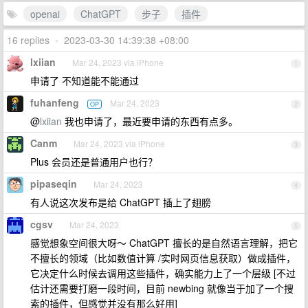
openai
ChatGPT
步子
插件
16 replies
•
2023-03-30 14:39:38 +08:00
lxiian
Mar 24, 2023 via iPhone
1
申请了 不知道能不能通过
fuhanfeng
Mar 24, 2023
OP
2
@
lxiian
我也申请了，最近要申请的东西有点多。
Canm
Mar 24, 2023 via iPhone
3
Plus 会员还是普通用户也行？
pipaseqin
Mar 24, 2023
4
有人说这次发布是给 ChatGPT 插上了翅膀
cgsv
Mar 24, 2023
5
感觉想象空间很大呀～ ChatGPT 擅长的是自然语言理解，把它
不擅长的领域（比如数值计算 /实时网页信息获取）做成插件，
它决定什么时候去调用这些插件，确实能力上了一个层级 [不过
估计还需要打磨一段时间，目前 newbing 就像当于加了一个搜
索的插件，但感觉并没有那么好用]