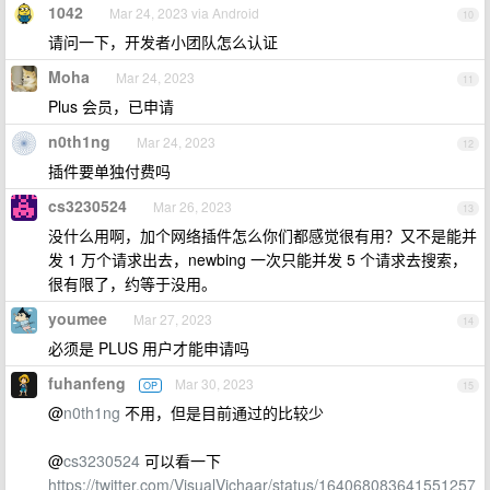
1042
Mar 24, 2023 via Android
10
请问一下，开发者小团队怎么认证
Moha
Mar 24, 2023
11
Plus 会员，已申请
n0th1ng
Mar 24, 2023
12
插件要单独付费吗
cs3230524
Mar 26, 2023
13
没什么用啊，加个网络插件怎么你们都感觉很有用？又不是能并
发 1 万个请求出去，newbing 一次只能并发 5 个请求去搜索，
很有限了，约等于没用。
youmee
Mar 27, 2023
14
必须是 PLUS 用户才能申请吗
fuhanfeng
Mar 30, 2023
OP
15
@
n0th1ng
不用，但是目前通过的比较少
@
cs3230524
可以看一下
https://twitter.com/VisualVichaar/status/164068083641551257