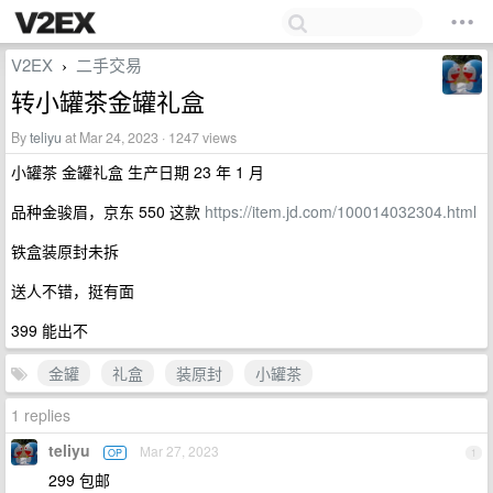
V2EX
二手交易
›
转小罐茶金罐礼盒
By
teliyu
at Mar 24, 2023 · 1247 views
小罐茶 金罐礼盒 生产日期 23 年 1 月
品种金骏眉，京东 550 这款
https://item.jd.com/100014032304.html
铁盒装原封未拆
送人不错，挺有面
399 能出不
金罐
礼盒
装原封
小罐茶
1 replies
teliyu
Mar 27, 2023
OP
1
299 包邮