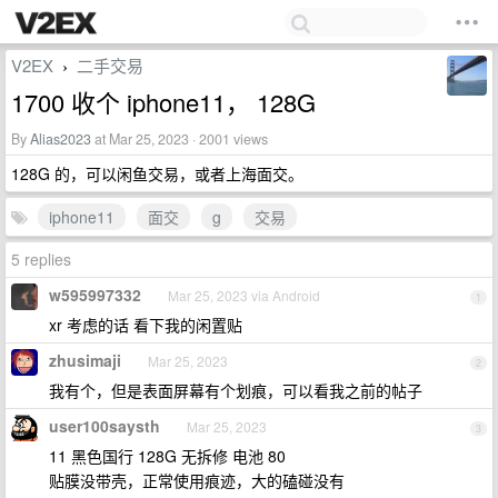
V2EX
二手交易
›
1700 收个 iphone11， 128G
By
Alias2023
at Mar 25, 2023 · 2001 views
128G 的，可以闲鱼交易，或者上海面交。
iphone11
面交
g
交易
5 replies
w595997332
Mar 25, 2023 via Android
1
xr 考虑的话 看下我的闲置贴
zhusimaji
Mar 25, 2023
2
我有个，但是表面屏幕有个划痕，可以看我之前的帖子
user100saysth
Mar 25, 2023
3
11 黑色国行 128G 无拆修 电池 80
贴膜没带壳，正常使用痕迹，大的磕碰没有