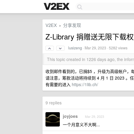
V2EX
分享发现
›
Z-Library 捐赠送无限下载权
lusizeng
·
Mar 29, 2023
· 5282 views
This topic created in 1226 days ago, the inf
收到邮件看到的，已捐$5 ，升级为高级帐户，每日
请注意，筹款活动将持续到 4 月 1 日 2023
有需要的进入
https://1lib.ch/
9 replies
joyjoes
Mar 29, 2023
一个月意义不大啊...