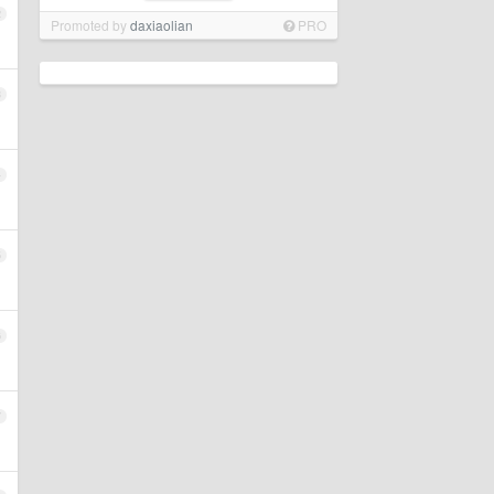
2
Promoted by
daxiaolian
PRO
3
4
5
6
7