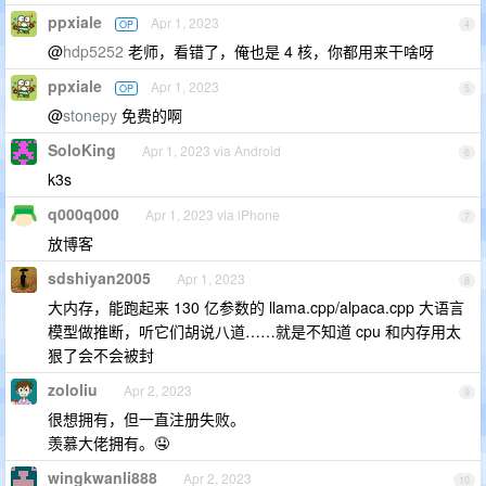
ppxiale
Apr 1, 2023
OP
4
@
hdp5252
老师，看错了，俺也是 4 核，你都用来干啥呀
ppxiale
Apr 1, 2023
OP
5
@
stonepy
免费的啊
SoloKing
Apr 1, 2023 via Android
6
k3s
q000q000
Apr 1, 2023 via iPhone
7
放博客
sdshiyan2005
Apr 1, 2023
8
大内存，能跑起来 130 亿参数的 llama.cpp/alpaca.cpp 大语言
模型做推断，听它们胡说八道……就是不知道 cpu 和内存用太
狠了会不会被封
zololiu
Apr 2, 2023
9
很想拥有，但一直注册失败。
羡慕大佬拥有。🤤
wingkwanli888
Apr 2, 2023
10