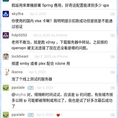
假設用來單機部署 Spring 應用，好奇這配置能達到多少 qps
skylha
Apr 2, 2023
11
你使用的国内 visa 卡嘛？我明明提示扣款成功但是就是不能通
过验证
hdp5252
Apr 2, 2023 via Android
12
老师不敢当，就是跑 v2ray ，下载服务器中转站，之前搭的
openvpn 被无法连接了现在还没看是哪的问题。
lockheart
Apr 2, 2023 via iPhone
13
搭建 emby 或者 plex 配合 rclone 用
ikaros
Apr 3, 2023
14
泡了个线上测试的服务器
ppxiale
Apr 3, 2023
OP
15
@
skylha
对，得隔断时间试试，应该是 ip 的问题，有些城市很
多公网 ip 可能都被限制或用过了，我也是试了好多次最后成功
了
ppxiale
Apr 3, 2023
1
OP
16