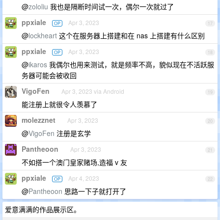
@
zololiu
我也是隔断时间试一次，偶尔一次就过了
ppxiale
Apr 3, 2023
OP
17
@
lockheart
这个在服务器上搭建和在 nas 上搭建有什么区别
ppxiale
Apr 3, 2023
OP
18
@
ikaros
我偶尔也用来测试，就是频率不高，貌似现在不活跃服
务器可能会被收回
VigoFen
Apr 3, 2023 via Android
19
能注册上就很令人羡慕了
molezznet
Apr 3, 2023
20
@
VigoFen
注册是玄学
Pantheoon
Apr 3, 2023
21
不如搭一个澳门皇家赌场,造福 v 友
ppxiale
Apr 4, 2023
OP
22
@
Pantheoon
思路一下子就打开了
爱意满满的作品展示区。