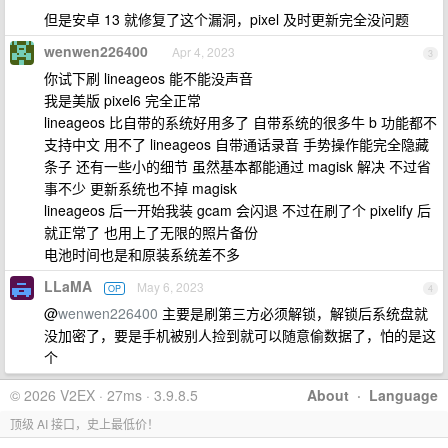
但是安卓 13 就修复了这个漏洞，pixel 及时更新完全没问题
wenwen226400
Apr 4, 2023
3
你试下刷 lineageos 能不能没声音
我是美版 pixel6 完全正常
lineageos 比自带的系统好用多了 自带系统的很多牛 b 功能都不
支持中文 用不了 lineageos 自带通话录音 手势操作能完全隐藏
条子 还有一些小的细节 虽然基本都能通过 magisk 解决 不过省
事不少 更新系统也不掉 magisk
lineageos 后一开始我装 gcam 会闪退 不过在刷了个 pixelify 后
就正常了 也用上了无限的照片备份
电池时间也是和原装系统差不多
LLaMA
May 6, 2023
OP
4
@
wenwen226400
主要是刷第三方必须解锁，解锁后系统盘就
没加密了，要是手机被别人捡到就可以随意偷数据了，怕的是这
个
© 2026 V2EX · 27ms · 3.9.8.5
About
·
Language
顶级 AI 接口，史上最低价！