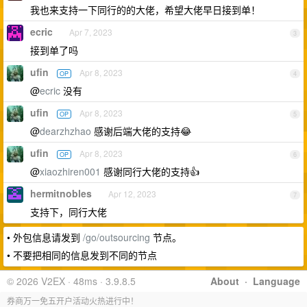
我也来支持一下同行的的大佬，希望大佬早日接到单！
ecric
Apr 7, 2023
3
接到单了吗
ufin
Apr 8, 2023
OP
4
@
ecric
没有
ufin
Apr 8, 2023
OP
5
@
dearzhzhao
感谢后端大佬的支持😂
ufin
Apr 8, 2023
OP
6
@
xiaozhiren001
感谢同行大佬的支持👍
hermitnobles
Apr 12, 2023
7
支持下，同行大佬
• 外包信息请发到
/go/outsourcing
节点。
• 不要把相同的信息发到不同的节点
© 2026 V2EX · 48ms · 3.9.8.5
About
·
Language
券商万一免五开户活动火热进行中！