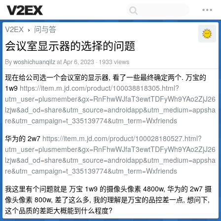
V2EX
问与答
›
会议室显示器的选择的问题
By
woshichuanqilz
at Apr 6, 2023 · 1933 views
现在给公司选一个会议室的显示器, 看了一些最终确定两个. 万宝的
1w9
https://item.m.jd.com/product/100038818305.html?
utm_user=plusmember&gx=RnFhwWJfaT3ewtTDFyWh9YAo2ZjJ26
lzjw&ad_od=share&utm_source=androidapp&utm_medium=appsha
re&utm_campaign=t_335139774&utm_term=Wxfriends
华为的 2w7
https://item.m.jd.com/product/100028180527.html?
utm_user=plusmember&gx=RnFhwWJfaT3ewtTDFyWh9YAo2ZjJ26
lzjw&ad_od=share&utm_source=androidapp&utm_medium=appsha
re&utm_campaign=t_335139774&utm_term=Wxfriends
我这里有个问题就是 万宝 1w9 的摄像头像素 4800w, 华为的 2w7 摄
像头像素 800w, 差了这么多, 我的理解是万宝的品控差一点, 想问下,
这个品质的差距大概能到什么程度?