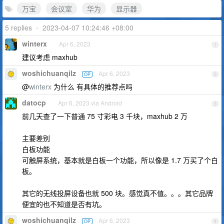
万宝
会议室
华为
显示器
5 replies
•
2023-04-07 10:24:46 +08:00
winterx
Apr 6, 2023
1
建议考虑 maxhub
woshichuanqilz
Apr 6, 2023
OP
2
@
winterx
为什么 有具体的推荐点吗
datocp
Apr 6, 2023 via Android
3
前几天查了一下普通 75 寸彩电 3 千块，maxhub 2 万
主要差别
白板功能
可触屏系统，基本就是白板一个功能，所以像是 1.7 万买了个白
板。
其它的无线投屏设备也就 500 块。感觉真不值。。。其它品牌
便宜的也不知道是否有坑。
woshichuanqilz
Apr 6, 2023
OP
4