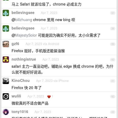
马上 Safari 就该垃圾了，chrome 必成主力
believingsee
Apr 7, 2023
37
@
billzhuang
chrome 里用 new bing 呗
believingsee
Apr 7, 2023
38
@
MajestySolor
可能是因为确实不好用，太小众需求了
gzf6
Apr 7, 2023 via Android
39
Firefox 挺好，手机版还能装油猴
nothingistrue
Apr 7, 2023
40
safari 主力一直没动吧，辅助从 edge 换成 chrome 的吧，为什
么就不能好好说话。
KinoChou
Apr 7, 2023 via iPhone
41
Firefox 快 20 年了
wulili
Apr 7, 2023
1
42
微软真的不适合做产品
tony1016
Apr 7, 2023
43