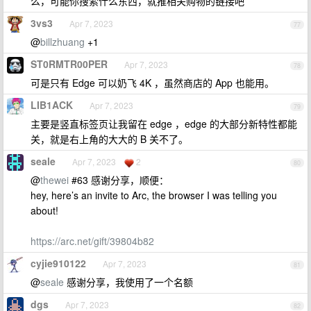
么，可能你搜索什么东西，就推相关购物的链接吧
3vs3
Apr 7, 2023
77
@
billzhuang
+1
ST0RMTR00PER
Apr 7, 2023
78
可是只有 Edge 可以奶飞 4K ，虽然商店的 App 也能用。
LIB1ACK
Apr 7, 2023
79
主要是竖直标签页让我留在 edge ，edge 的大部分新特性都能
关，就是右上角的大大的 B 关不了。
seale
Apr 7, 2023
2
80
@
thewei
#63 感谢分享，顺便：
hey, here’s an invite to Arc, the browser I was telling you
about!
https://arc.net/gift/39804b82
cyjie910122
Apr 7, 2023
81
@
seale
感谢分享，我使用了一个名额
dgs
Apr 7, 2023
82