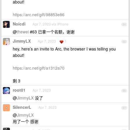
about!
https://arc.net/gift/98853e86
Noicdi
Apr 7, 2023 via iPhone
64
@
thewei
#63 已拿一个名额，谢谢
JimmyLX
Apr 7, 2023
1
65
hey, here’s an invite to Arc, the browser I was telling you
about!
https://arc.net/gift/a1312a70
剩 3
root01
Apr 7, 2023
66
@
JimmyLX
没了
SilencerL
Apr 7, 2023
67
@
JimmyLX
用了一个 感谢