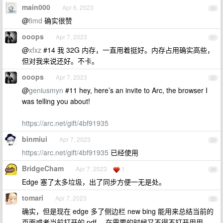
main000
Apr 6, 2023
20
@
fimd
确实很赞
ooops
Apr 7, 2023
21
@
xfxz
#14 我 32G 内存，一直用着挺好。内存占用确实高些，
但对我来说还好。不卡。
ooops
Apr 7, 2023
22
@
geniusmyn
#11 hey, here’s an invite to Arc, the browser I
was telling you about!
https://arc.net/gift/4bf91935
binmiui
Apr 7, 2023
23
https://arc.net/gift/4bf91935
已经使用
BridgeCham
Apr 7, 2023
1
24
Edge 塞了太多垃圾，出了同步方便一无是处。
tomari
Apr 7, 2023
25
确实，但是现在 edge 多了侧边栏 new bing 能用来总结当前的
页面或者当前打开的 pdf ，在需要的时候又不得不打开用用