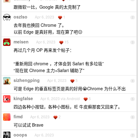
跟微软一比，Google 真的太克制了
oszlso
Apr 6, 2023
1
2
去年我也换回 Chrome 了。
以前 Edge 是真好用，现在算了吧😐
meisen
Apr 6, 2023
15
3
再过几个月 OP 再来发个帖子：
“重新用回 chrome ，才体会到 Safari 有多垃圾”
“现在就 Chrome 主力+Safari 辅助了”
sizhengping
Apr 6, 2023
5
4
可是 Edge 的垂直标签页是真的好用😭Chrome 为什么不出
kingfalse
Apr 6, 2023 via Android
5
5
四边各种小按钮，各种小图标，IE 牛皮癣那套又回来了。
fimd
Apr 6, 2023
2
6
可以试试 Brave
ooops
Apr 6, 2023
7