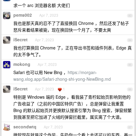
求一个 arc 浏览器名额 大佬们
pems002
Apr 7, 2023
83
我也是那天真的忍不了了直接换回 Chrome ，然后还发了帖子
怒斥来着结果被毙，现在换回快一个月了，不要太爽
iSecret
Apr 7, 2023
84
我也打算换回 Chrome 了，正在导出书签和插件列表，Edge 真
的太不争气了。
mokong
Apr 7, 2023
85
Safari 也可以用 New Bing ，
https://morgan-
wang.xlog.app/Safari-zhong-shi-yong-NewBing.md
iSecret
Apr 7, 2023
1
86
特别是 Windows 端的 Edge ，看我装了青柠起始页影响到他的
广告收益了（之前的中国区特供广告），总是弹窗让我重置
Bing 的默认起始页并更换默认搜索引擎为 Bing 搜索，弹窗频繁
到我甚至把它加进了火绒的弹窗拦截里，属实离了个大谱。
secondwtq
Apr 7, 2023
87
微软现在就是这个作风，先扔你一个看上去还可以的东西，再一