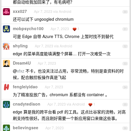
都自动给我加回来了，有毛病吧？
xxx027
Apr 7, 2023 via Android
30
还可以试下 ungoogled chromium
mobpsycho100
Apr 7, 2023
1
31
可是 Edge 自带 Azure TTS, Chrome 上暂时找不到替代
shyling
Apr 7, 2023 via Android
32
edge 的菜单高度能填满整个屏幕… 打开一次难受一次
Dream4U
Apr 7, 2023
33
@
xfxz
不卡，也没关注过占用，非常流畅，特别是查资料的时
候，配合触控板操作真是飞起
fengleiyidao
Apr 7, 2023
34
为了精准投放广告，chromium 系都没有 container 。
cnsdytedison
Apr 7, 2023 via Android
1
35
edge 算是我的跨平台看 pdf 的工具。这点比谷家的流畅，对高
刷支持性很好。而且刚好需要一个新应用窗口来做这些事。
believingsee
Apr 7, 2023
36