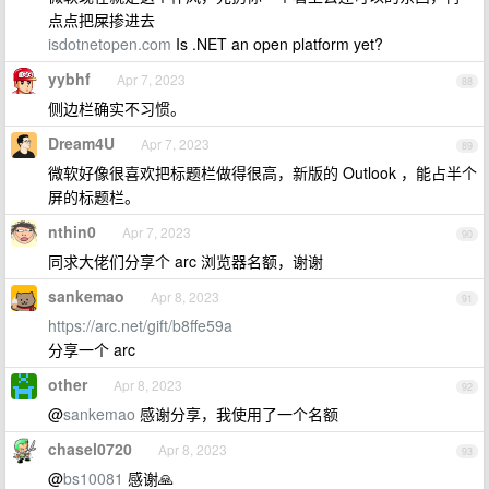
点点把屎掺进去
isdotnetopen.com
Is .NET an open platform yet?
yybhf
Apr 7, 2023
88
侧边栏确实不习惯。
Dream4U
Apr 7, 2023
89
微软好像很喜欢把标题栏做得很高，新版的 Outlook ，能占半个
屏的标题栏。
nthin0
Apr 7, 2023
90
同求大佬们分享个 arc 浏览器名额，谢谢
sankemao
Apr 8, 2023
91
https://arc.net/gift/b8ffe59a
分享一个 arc
other
Apr 8, 2023
92
@
sankemao
感谢分享，我使用了一个名额
chasel0720
Apr 8, 2023
93
@
bs10081
感谢🙏