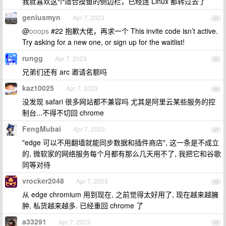
我就喜欢这个适合摸鱼的侧边栏，已经连 Linux 都转过去了
geniusmyn
Apr 7, 2023
44
@
ooops
#22 抱歉大佬，再求一个 This invite code isn’t active.
Try asking for a new one, or sign up for the waitlist!
rungg
Apr 7, 2023
45
兄弟们还有 arc 邀请名额吗
kaz10025
Apr 7, 2023
46
没发现 safari 很多网站都不兼容吗 尤其是阿里云某些服务的控
制台...不得不切回 chrome
FengMubai
Apr 7, 2023
47
"edge 可以不用翻墙就能同步数据和插件商店", 这一条是不成立
的, 微软家的网络服务每个月都有那么几天用不了, 我把它和谷歌
同等对待
vrocker2048
Apr 7, 2023
48
从 edge chromium 用到现在, 之前觉得太好用了, 现在越来越臃
肿, 私货越来越多. 已经重回 chrome 了
a33291
Apr 7, 2023
49