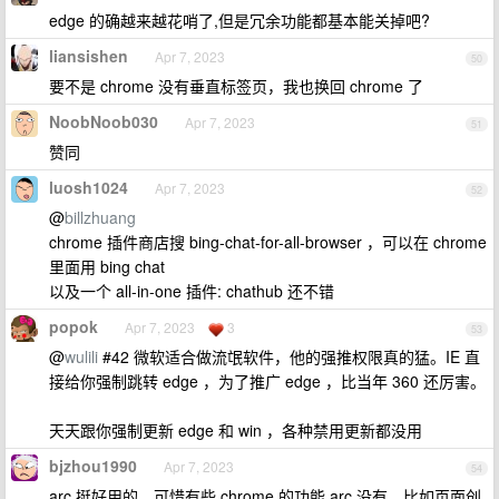
edge 的确越来越花哨了,但是冗余功能都基本能关掉吧?
liansishen
Apr 7, 2023
50
要不是 chrome 没有垂直标签页，我也换回 chrome 了
NoobNoob030
Apr 7, 2023
51
赞同
luosh1024
Apr 7, 2023
52
@
billzhuang
chrome 插件商店搜 bing-chat-for-all-browser ，可以在 chrome
里面用 bing chat
以及一个 all-in-one 插件: chathub 还不错
popok
Apr 7, 2023
3
53
@
wulili
#42 微软适合做流氓软件，他的强推权限真的猛。IE 直
接给你强制跳转 edge ，为了推广 edge ，比当年 360 还厉害。
天天跟你强制更新 edge 和 win ，各种禁用更新都没用
bjzhou1990
Apr 7, 2023
54
arc 挺好用的，可惜有些 chrome 的功能 arc 没有，比如页面创