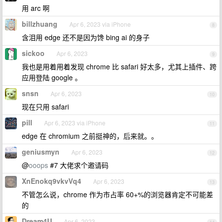
用 arc 啊
billzhuang
Apr 6, 2023 via iPhone
8
含泪用 edge 还不是因为馋 bing ai 的身子
sickoo
Apr 6, 2023
9
我也是用着用着发现 chrome 比 safari 好太多，尤其上插件、跨
应用登陆 google 。
snsn
Apr 6, 2023
10
现在只用 safari
pill
Apr 6, 2023 via iPhone
11
edge 在 chromium 之前挺神的，后来就。。
geniusmyn
Apr 6, 2023
12
@
ooops
#7 大佬求个邀请码
XnEnokq9vkvVq4
Apr 6, 2023
13
不管怎么说，chrome 作为市占率 60+%的浏览器肯定不可能差
的
Dream4U
Apr 6, 2023