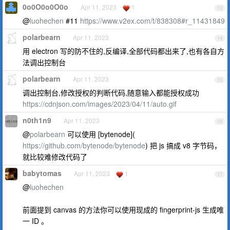
0o0O0o0O0o
Apr 11, 2023
1
13
@
luohechen
#11
https://www.v2ex.com/t/838308#r_11431849
polarbearn
Apr 11, 2023
14
用 electron 写的防不住的,反编译,全部代码都出来了,也有各自方
法调出控制台
polarbearn
Apr 11, 2023
15
调出控制台,修改授权的判断代码,随意输入都能授权成功
https://cdnjson.com/images/2023/04/11/auto.gif
n0th1n9
Apr 11, 2023
16
@
polarbearn
可以使用 [bytenode](
https://github.com/bytenode/bytenode
) 把 js 搞成 v8 字节码，
就比较难修改代码了
babytomas
Apr 11, 2023
1
17
@
luohechen
前面提到 canvas 的方法你可以使用现成的 fingerprint-js 生成唯
一 ID 。