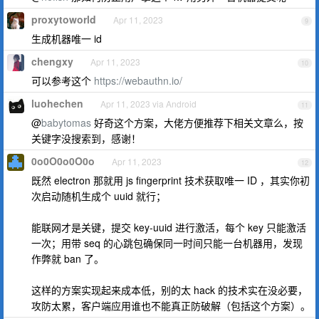
proxytoworld
Apr 11, 2023
9
生成机器唯一 id
chengxy
Apr 11, 2023
10
可以参考这个
https://webauthn.io/
luohechen
Apr 11, 2023 via Android
11
@
babytomas
好奇这个方案，大佬方便推荐下相关文章么，按
关键字没搜索到，感谢！
0o0O0o0O0o
Apr 11, 2023
12
既然 electron 那就用 js fingerprint 技术获取唯一 ID ，其实你初
次启动随机生成个 uuid 就行；
能联网才是关键，提交 key-uuid 进行激活，每个 key 只能激活
一次；用带 seq 的心跳包确保同一时间只能一台机器用，发现
作弊就 ban 了。
这样的方案实现起来成本低，别的太 hack 的技术实在没必要，
攻防太累，客户端应用谁也不能真正防破解（包括这个方案）。