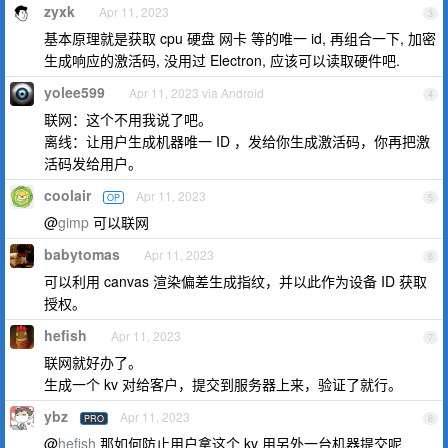
zyxk
Apr 11, 2023
3
基本原理就是获取 cpu 硬盘 网卡 等的唯一 id, 再组合一下, 加密
生成响应的激活码, 没用过 Electron, 应该可以读取硬件吧.
yolee599
Apr 11, 2023 via Android
4
联网：这个不用我说了吧。
离线：让用户生成机器唯一 ID ，发给你生成激活码，你再把激
活码发给用户。
coolair
Apr 11, 2023
OP
5
@
gimp
可以联网
babytomas
Apr 11, 2023
6
可以利用 canvas 渲染偏差生成指纹，并以此作为设备 ID 获取
授权。
hefish
Apr 11, 2023
7
联网就好办了。
生成一个 kv 对给客户，提交到服务器上来，验证了就行。
ybz
Apr 11, 2023
PRO
8
@
hefish
那如何防止用户拿这个 kv 用另外一台机器提交呢