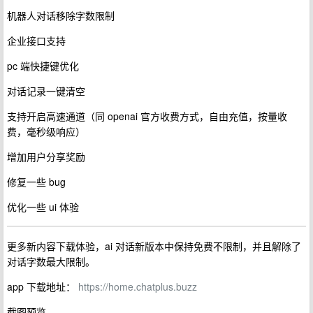
机器人对话移除字数限制
企业接口支持
pc 端快捷键优化
对话记录一键清空
支持开启高速通道（同 openai 官方收费方式，自由充值，按量收
费，毫秒级响应）
增加用户分享奖励
修复一些 bug
优化一些 ui 体验
更多新内容下载体验，ai 对话新版本中保持免费不限制，并且解除了
对话字数最大限制。
app 下载地址：
https://home.chatplus.buzz
截图预览