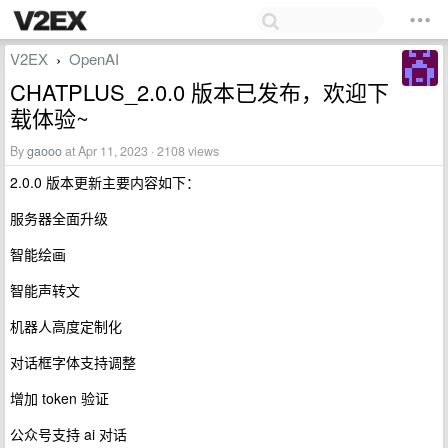
V2EX
OpenAI
›
CHATPLUS_2.0.0 版本已发布，欢迎下
载体验~
By
gaooo
at Apr 11, 2023 · 2108 views
2.0.0 版本更新主要内容如下：
服务器全面升级
智能绘画
智能声转文
机器人高度定制化
对话框字体支持调整
增加 token 验证
公众号支持 ai 对话