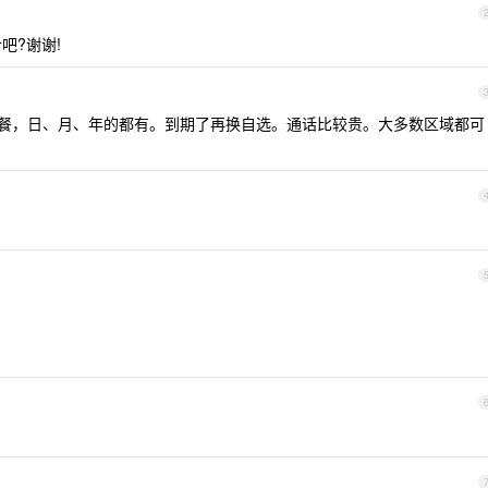
吧?谢谢!
自己选套餐，日、月、年的都有。到期了再换自选。通话比较贵。大多数区域都可