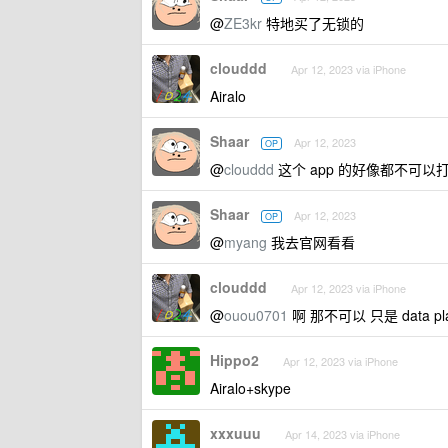
@
ZE3kr
特地买了无锁的
clouddd
Apr 12, 2023 via iPhone
Airalo
Shaar
Apr 12, 2023
OP
@
clouddd
这个 app 的好像都不可以
Shaar
Apr 12, 2023
OP
@
myang
我去官网看看
clouddd
Apr 12, 2023 via iPhone
@
ouou0701
啊 那不可以 只是 data pl
Hippo2
Apr 12, 2023 via iPhone
Airalo+skype
xxxuuu
Apr 14, 2023 via iPhone