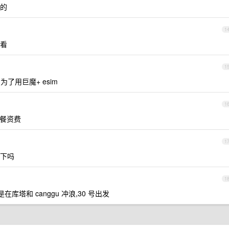
的
1
看
1
了用巨魔+ esim
1
套餐资费
1
下吗
1
库塔和 canggu 冲浪,30 号出发