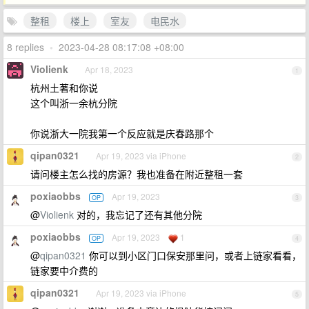
整租
楼上
室友
电民水
8 replies
•
2023-04-28 08:17:08 +08:00
Violienk
Apr 18, 2023
1
杭州土著和你说
这个叫浙一余杭分院
你说浙大一院我第一个反应就是庆春路那个
qipan0321
Apr 19, 2023 via iPhone
2
请问楼主怎么找的房源？我也准备在附近整租一套
poxiaobbs
Apr 19, 2023
OP
3
@
Violienk
对的，我忘记了还有其他分院
poxiaobbs
Apr 19, 2023
1
OP
4
@
qipan0321
你可以到小区门口保安那里问，或者上链家看看，
链家要中介费的
qipan0321
Apr 19, 2023 via iPhone
5