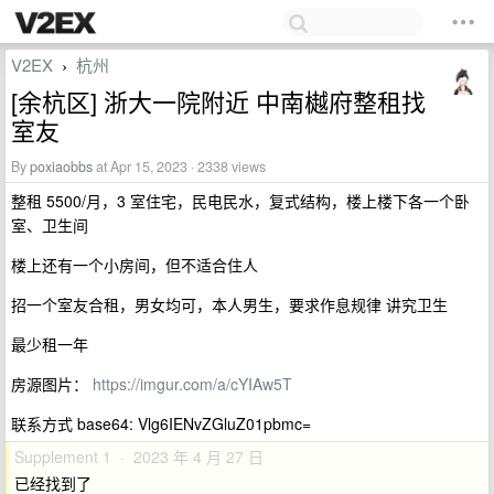
V2EX
杭州
›
[余杭区] 浙大一院附近 中南樾府整租找
室友
By
poxiaobbs
at Apr 15, 2023 · 2338 views
整租 5500/月，3 室住宅，民电民水，复式结构，楼上楼下各一个卧
室、卫生间
楼上还有一个小房间，但不适合住人
招一个室友合租，男女均可，本人男生，要求作息规律 讲究卫生
最少租一年
房源图片：
https://imgur.com/a/cYIAw5T
联系方式 base64: Vlg6IENvZGluZ01pbmc=
Supplement 1 · 2023 年 4 月 27 日
已经找到了