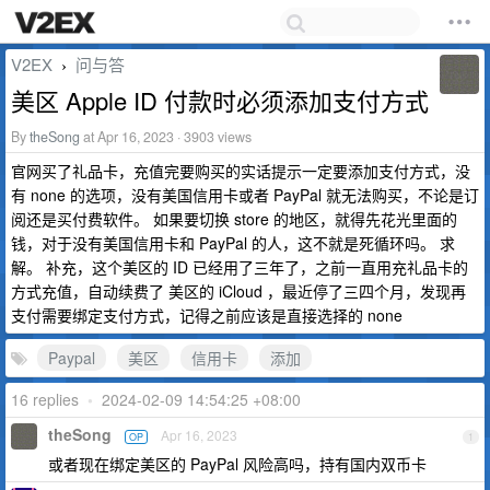
V2EX
问与答
›
美区 Apple ID 付款时必须添加支付方式
By
theSong
at Apr 16, 2023 · 3903 views
官网买了礼品卡，充值完要购买的实话提示一定要添加支付方式，没
有 none 的选项，没有美国信用卡或者 PayPal 就无法购买，不论是订
阅还是买付费软件。 如果要切换 store 的地区，就得先花光里面的
钱，对于没有美国信用卡和 PayPal 的人，这不就是死循环吗。 求
解。 补充，这个美区的 ID 已经用了三年了，之前一直用充礼品卡的
方式充值，自动续费了 美区的 iCloud ，最近停了三四个月，发现再
支付需要绑定支付方式，记得之前应该是直接选择的 none
Paypal
美区
信用卡
添加
16 replies
•
2024-02-09 14:54:25 +08:00
theSong
Apr 16, 2023
OP
1
或者现在绑定美区的 PayPal 风险高吗，持有国内双币卡