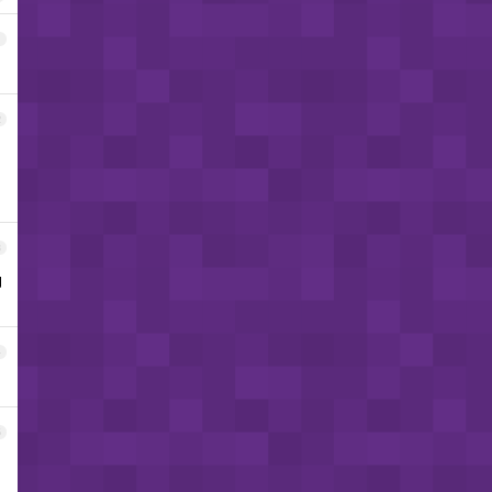
1
2
3
确
4
5