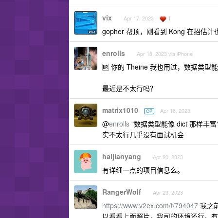
vix
1
Apr 17, 2023
gopher 帮顶，刚看到 Kong 在招
enrolls
Apr 18, 2023 via iPhone
🆙 你的 Theine 我也用过，数据类型
最近是不太行吗？
matrix1010
Apr 18, 2023
OP
@
enrolls
"数据类型能像 dict 那样丰富"
实不太行几乎没有面试机会
haijianyang
Apr 20, 2023
有详细一点的项目信息么。
RangerWolf
Apr 23, 2023
https://www.v2ex.com/t/794047
我之前
以看看上面照片，我司的环境还行。有