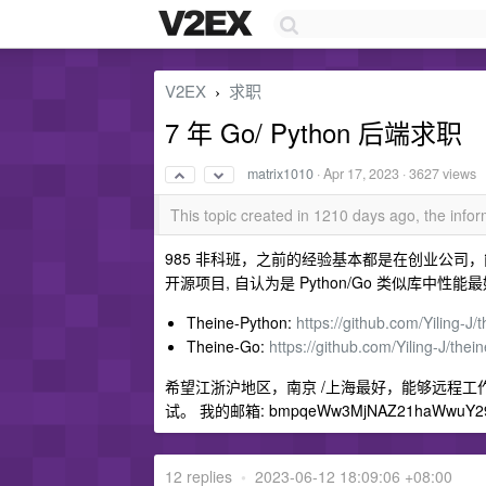
V2EX
求职
›
7 年 Go/ Python 后端求职
matrix1010
·
Apr 17, 2023
· 3627 views
This topic created in 1210 days ago, the inf
985 非科班，之前的经验基本都是在创业公司，
开源项目, 自认为是 Python/Go 类似库中性能
Theine-Python:
https://github.com/Yiling-J/
Theine-Go:
https://github.com/Yiling-J/thei
希望江浙沪地区，南京 /上海最好，能够远程
试。 我的邮箱: bmpqeWw3MjNAZ21haWwuY2
12 replies
•
2023-06-12 18:09:06 +08:00