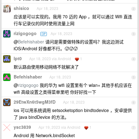
shisico
Apr 18, 2023
2
应该是可以实现的。我用 70 迈的 App ，就可以通过 Wifi 直连
行车记录仪的同时使用流量上网
rizigogogo
Apr 18, 2023
OP
3
@
Befehishaber
请问是需要做特殊的设置吗？我这边测试
iOS/Android 好像都不行。🥵🥵🥵
lpt0
Apr 18, 2023 via Android
1
4
默认路由使用移动网络不就解决了
Befehishaber
Apr 18, 2023
5
@
rizigogogo
我的华为 wifi 设置里有个 wlan+ 其他手机应该在
wifi 高级设置之类得菜单里吧 你好好找一下
29EtwXn6t5wgM3fD
Apr 18, 2023
6
ios 可以用系统调用 setsocketoption bindtodevice ，安卓提供
了 java bindDevice 的方法。
ysc3839
Apr 19, 2023 via Android
1
7
Android 用 Network.bindSocket