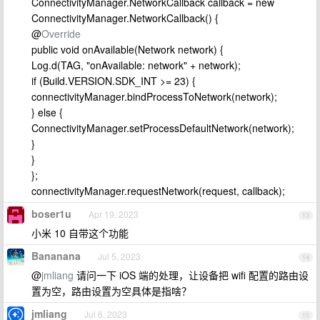
ConnectivityManager.NetworkCallback callback = new
ConnectivityManager.NetworkCallback() {
@
Override
public void onAvailable(Network network) {
Log.d(TAG, "onAvailable: network" + network);
if (Build.VERSION.SDK_INT >= 23) {
connectivityManager.bindProcessToNetwork(network);
} else {
ConnectivityManager.setProcessDefaultNetwork(network);
}
}
};
connectivityManager.requestNetwork(request, callback);
boser1u
Apr 19, 2023
13
小米 10 自带这个功能
Bananana
Jul 5, 2023
14
@
jmliang
请问一下 iOS 端的处理，让设备把 wifi 配置的路由设
置为空，路由设置为空具体是指啥？
jmliang
Jul 6, 2023
15