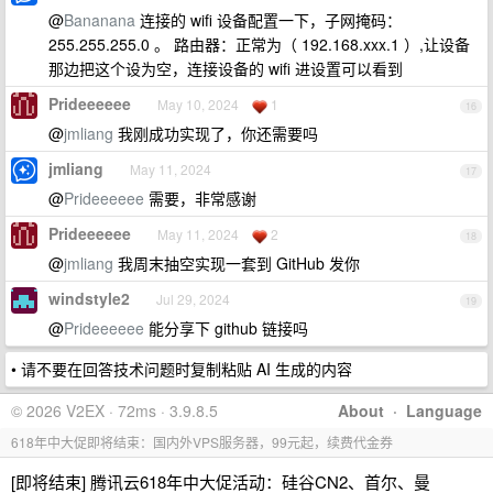
@
Bananana
连接的 wifi 设备配置一下，子网掩码：
255.255.255.0 。 路由器：正常为（ 192.168.xxx.1 ）,让设备
那边把这个设为空，连接设备的 wifi 进设置可以看到
Prideeeeee
May 10, 2024
1
16
@
jmliang
我刚成功实现了，你还需要吗
jmliang
May 11, 2024
17
@
Prideeeeee
需要，非常感谢
Prideeeeee
May 11, 2024
2
18
@
jmliang
我周末抽空实现一套到 GitHub 发你
windstyle2
Jul 29, 2024
19
@
Prideeeeee
能分享下 github 链接吗
• 请不要在回答技术问题时复制粘贴 AI 生成的内容
© 2026 V2EX · 72ms · 3.9.8.5
About
·
Language
618年中大促即将结束：国内外VPS服务器，99元起，续费代金券
[即将结束] 腾讯云618年中大促活动：硅谷CN2、首尔、曼