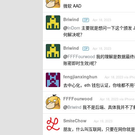
微软 AAD
Briwind
Apr 18, 2023
OP
@
InDom
主要就是想问一下这个颁发 
何解决呢？
Briwind
Apr 18, 2023
OP
@
FFFFourwood
我的理解是数据最终
账密即时生效)呢？
fengjianxinghun
Apr 18, 2023 via iPh
去中心化，eth 钱包认证，你啥都不用
FFFFourwood
Apr 18, 2023 via iPhone
@
Briwind
我不是后端、具体我并不了解、不过我
SmiteChow
Apr 19, 2023
朋友，什么叫互联网，只要在网你就是