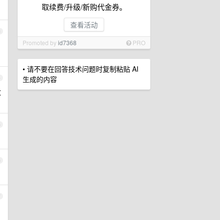
取续费/升级/新购代金券。
查看活动
3
Promoted by
id7368
PRO
• 请不要在回答技术问题时复制粘贴 AI
生成的内容
4
改
5
6
7