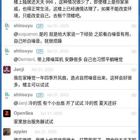
楼上独居还天天 996 ，这种情况很少了，即使楼上是你家亲
戚，也得正常生活，这楼上已经通情达理了，如果不能改变环
境，只能改变自己，去租个顶楼吧。
shitouyu
Apr 21, 2023
OP
13
@
xuquanoo
是的 就是给大家说一下经验 之前看白噪音有用，
自己听白噪音，就很烦躁
shitouyu
Apr 21, 2023
OP
14
@
DemianL
带上降噪耳机 安静很多 自己也习惯平躺睡觉
Janji
Apr 21, 2023
15
我在家睡觉一年四季开风扇，造点自然噪音出来，这样会好很
多，楼主可以试试
shitouyu
Apr 21, 2023
OP
16
@
Janji
冷的慌 有个小台扇 开了试试 冷的慌 夏天还好
OpenSea
Apr 21, 2023
17
家里放台服务器试试
applet
Apr 21, 2023
18
确实很烦，我楼上也是噪音很大，打算搬家了，押金快五千不知