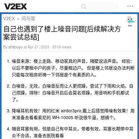
V2EX
问与答
›
自己也遇到了楼上噪音问题[后续解决方
案尝试总结]
By
shitouyu
at Apr 21, 2023 · 3518 views
噪音来源：楼上走路、移动家具的声音，隔壁说话声音。 经验：
以后不要租中户的房子，尽量租边户。 但是楼上邻居没办法判断
只能每次租房祈祷一下邻居是个有素质的人。
白噪音，无效，白噪音反而让人更烦躁，尝试了下雨和火焰，自
己烦躁，排除！白噪音开启后会莫名烦躁，用音响和手机都试
了。
降噪耳机有效！用的红米 airdor3pro,戴上后感觉降噪有效果！周
末准备去看看索尼的 WH-10005 听说很牛逼，想搞个。
隔音耳塞有用，但是自己有中耳炎，带着有效，耳塞长期带中耳
炎不合适，准备去医院看看