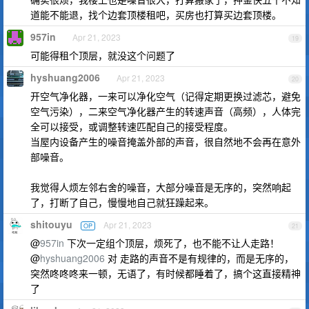
道能不能退，找个边套顶楼租吧，买房也打算买边套顶楼。
957in
Apr 21, 2023
19
可能得租个顶层，就没这个问题了
hyshuang2006
Apr 21, 2023
20
开空气净化器，一来可以净化空气（记得定期更换过滤芯，避免
空气污染），二来空气净化器产生的转速声音（高频），人体完
全可以接受，或调整转速匹配自己的接受程度。
当屋内设备产生的噪音掩盖外部的声音，很自然地不会再在意外
部噪音。
我觉得人烦左邻右舍的噪音，大部分噪音是无序的，突然响起
了，打断了自己，慢慢地自己就狂躁起来。
shitouyu
Apr 21, 2023
OP
21
@
957in
下次一定组个顶层，烦死了，也不能不让人走路！
@
hyshuang2006
对 走路的声音不是有规律的，而是无序的，
突然咚咚咚来一顿，无语了，有时候都睡着了，搞个这直接精神
了