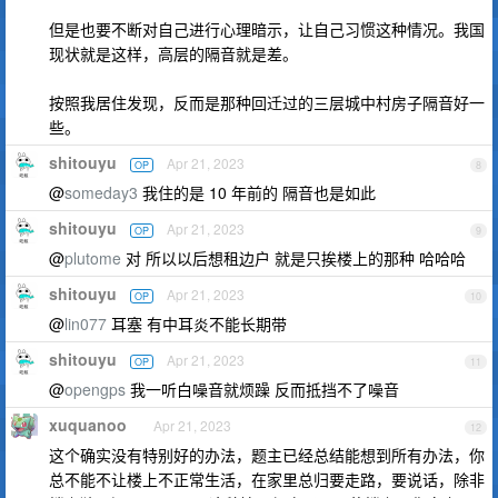
但是也要不断对自己进行心理暗示，让自己习惯这种情况。我国
现状就是这样，高层的隔音就是差。
按照我居住发现，反而是那种回迁过的三层城中村房子隔音好一
些。
shitouyu
Apr 21, 2023
OP
8
@
someday3
我住的是 10 年前的 隔音也是如此
shitouyu
Apr 21, 2023
OP
9
@
plutome
对 所以以后想租边户 就是只挨楼上的那种 哈哈哈
shitouyu
Apr 21, 2023
OP
10
@
lin077
耳塞 有中耳炎不能长期带
shitouyu
Apr 21, 2023
OP
11
@
opengps
我一听白噪音就烦躁 反而抵挡不了噪音
xuquanoo
Apr 21, 2023
12
这个确实没有特别好的办法，题主已经总结能想到所有办法，你
总不能不让楼上不正常生活，在家里总归要走路，要说话，除非