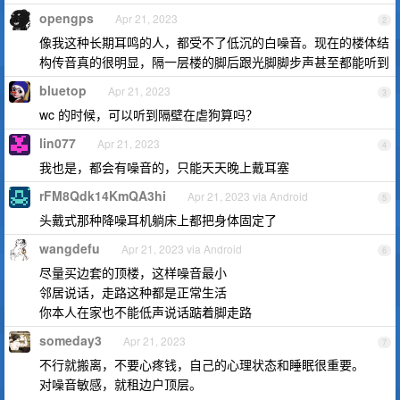
opengps
Apr 21, 2023
2
像我这种长期耳鸣的人，都受不了低沉的白噪音。现在的楼体结
构传音真的很明显，隔一层楼的脚后跟光脚脚步声甚至都能听到
bluetop
Apr 21, 2023
3
wc 的时候，可以听到隔壁在虐狗算吗？
lin077
Apr 21, 2023
4
我也是，都会有噪音的，只能天天晚上戴耳塞
rFM8Qdk14KmQA3hi
Apr 21, 2023 via Android
5
头戴式那种降噪耳机躺床上都把身体固定了
wangdefu
Apr 21, 2023 via Android
6
尽量买边套的顶楼，这样噪音最小
邻居说话，走路这种都是正常生活
你本人在家也不能低声说话踮着脚走路
someday3
Apr 21, 2023
7
不行就搬离，不要心疼钱，自己的心理状态和睡眠很重要。
对噪音敏感，就租边户顶层。