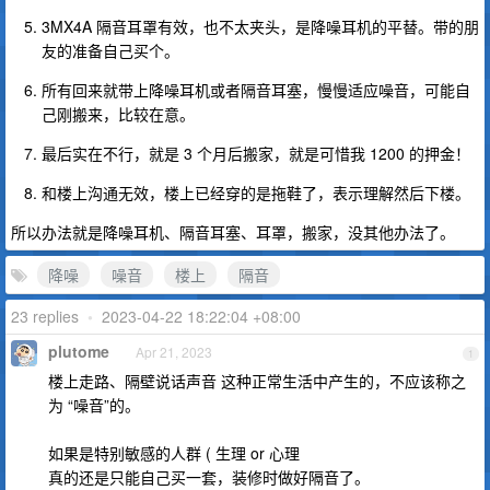
3MX4A 隔音耳罩有效，也不太夹头，是降噪耳机的平替。带的朋
友的准备自己买个。
所有回来就带上降噪耳机或者隔音耳塞，慢慢适应噪音，可能自
己刚搬来，比较在意。
最后实在不行，就是 3 个月后搬家，就是可惜我 1200 的押金！
和楼上沟通无效，楼上已经穿的是拖鞋了，表示理解然后下楼。
所以办法就是降噪耳机、隔音耳塞、耳罩，搬家，没其他办法了。
降噪
噪音
楼上
隔音
23 replies
•
2023-04-22 18:22:04 +08:00
plutome
Apr 21, 2023
1
楼上走路、隔壁说话声音 这种正常生活中产生的，不应该称之
为 “噪音”的。
如果是特别敏感的人群 ( 生理 or 心理
真的还是只能自己买一套，装修时做好隔音了。