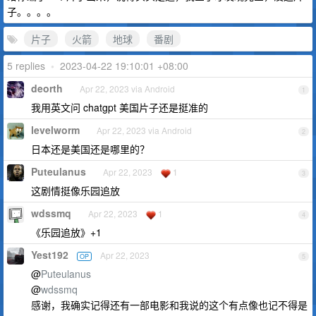
子。。。。
片子
火箭
地球
番剧
5 replies
•
2023-04-22 19:10:01 +08:00
deorth
Apr 22, 2023 via Android
1
我用英文问 chatgpt 美国片子还是挺准的
levelworm
Apr 22, 2023 via Android
2
日本还是美国还是哪里的？
Puteulanus
Apr 22, 2023
1
3
这剧情挺像乐园追放
wdssmq
Apr 22, 2023
1
4
《乐园追放》+1
Yest192
Apr 22, 2023
OP
5
@
Puteulanus
@
wdssmq
感谢，我确实记得还有一部电影和我说的这个有点像也记不得是