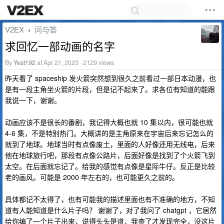
V2EX
问与答
›
求回忆一部动画的名字
By
Yest192
at Apr 21, 2023 · 2129 views
昨天看了 spaceship 发火箭突然想到很久之前看过一部日本动漫，也
是有一段主角坐火箭的片段，但是记不起来了。求各位有知道的能跟
我说一下，谢谢。
动画应该不是很长的番剧，我记得大概也就 10 集以内，很可能也就
4-6 集，不是特别热门。大概讲的是主角原来在宇宙后来忘记怎么的
就到了地球。地球当时有点像废土，里面的人好像还用无线电，后来
他在地球旅行吧，那段有点像公路片，后面好像是找到了个火箭飞到
太空。在后面就忘记了。给我的感觉有点像是星际牛仔。反正是比较
老的画风。可能是 2000 年左右的，也可能更久之前的。
具体都记不太得了，也有可能我的描述里面也有不准确的地方，不知
道有人能知道是什么片子吗？ 谢谢了，对了我问了 chatgpt ，它居然
给你编了一个片子出来，说得头头是道，我查了才发现完全，没这片