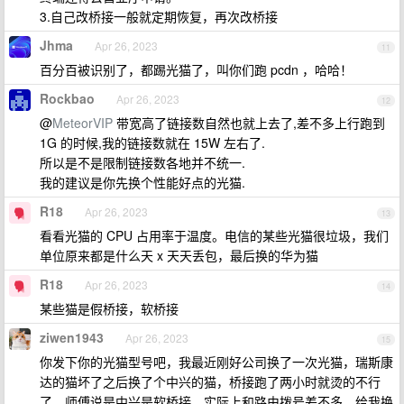
3.自己改桥接一般就定期恢复，再次改桥接
Jhma
Apr 26, 2023
11
百分百被识别了，都踢光猫了，叫你们跑 pcdn ，哈哈！
Rockbao
Apr 26, 2023
12
@
MeteorVIP
带宽高了链接数自然也就上去了,差不多上行跑到
1G 的时候,我的链接数就在 15W 左右了.
所以是不是限制链接数各地并不统一.
我的建议是你先换个性能好点的光猫.
R18
Apr 26, 2023
13
看看光猫的 CPU 占用率于温度。电信的某些光猫很垃圾，我们
单位原来都是什么天 x 天天丢包，最后换的华为猫
R18
Apr 26, 2023
14
某些猫是假桥接，软桥接
ziwen1943
Apr 26, 2023
15
你发下你的光猫型号吧，我最近刚好公司换了一次光猫，瑞斯康
达的猫坏了之后换了个中兴的猫，桥接跑了两小时就烫的不行
了，师傅说是中兴是软桥接，实际上和路由拨号差不多，给我换