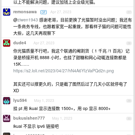
以上不能解决问题，建议加钱上企业级光猫。
remonsawa
Apr 27, 2023
OP
27
@
ziwen1943
感谢老哥，目前更换了光猫暂时没出问题；我还有
一条商务专线，也跟着家宽一起重拨，那看样子猫的问题可能性
大些，这几天再观察下
dude4
Apr 27, 2023
28
你光猫质量不行吧，我这个联通的阉割货（ 1 千兆 /1 百兆）记
录是桥接开机 8888 小时，也挂了甜糖和网心动辄连接数都是
15K……
https://s2.loli.net/2023/04/27/hN4A6YIzVaPQd2n.png
其实还可以撑更久的，只是截了图然后过了几天小区就停电了
XD
lyu594
May 1, 2023
29
挂 pt 用 ikuai 显示连接数 1500+，用 op 显示 8000+
bukusishen777
May 1, 2023
30
ikuai 不显示 ipv6 链接吧