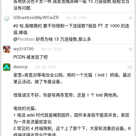
各地状况也不太一样,我家宽晚高峰一般 15 万链接数,稳稳当当
没有问题.
UXha45veSNpWCwZR
Apr 26, 2023
8
#2 哈,我瞎猜的.要不你限制一下连接数?我挂 PT 才 1000 的连
接,峰值.
@
Rockbao
好奇为啥 15 万连接数,那么多.
wy315700
Apr 26, 2023
9
PCDN 被发现了吧
datocp
Apr 26, 2023
10
家宽+商宽对等电信全公网，用的一个光猫（ loid ）桥接。最近
某云活动，搞了专属设备，
怪我语文不好，你是有两条宽带，还是 1 个 loid 两地用。
电信的光猫，
1.电话 adsl 时代就是阉割固件，固件本身就不能高并发，表现
为一并发流量就变化
2.常见的 4 终端限制，这个上了那个下，大家轮流重启设备。8
终端还得去营业厅申请。