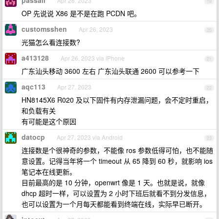
passall
Apr 26, 2023
19
OP 先说说 X86 是不是在跑 PCDN 吧。
customsshen
Apr 26, 2023
20
光猫怎么看连接数?
a413128
Apr 26, 2023 via iPhone
21
广东汕头移动 3600 左右 广东汕头联通 2600 可以参考一下
aqc113
Apr 27, 2023
22
HN8145X6 R020 及以下固件有内存泄漏问题，会不定时重启，
和负载有关
有可能是这个原因
datocp
Apr 27, 2023 via Android
23
连接数是个很神奇的参数，不能像 ros 参数低得可怕，也不能随
意设置。记得当年将一个 timeout 从 65 降到 60 秒，就影响 ios
笔记本在线更新。
目前最高的是 10 分钟，openwrt 像是 1 天。也就是说，就像
dhcp 超时一样，可以设置为 2 小时下班后就看不到分发信息，
也可以设置为一个月每天都能看到终端在线，实际早已断开。