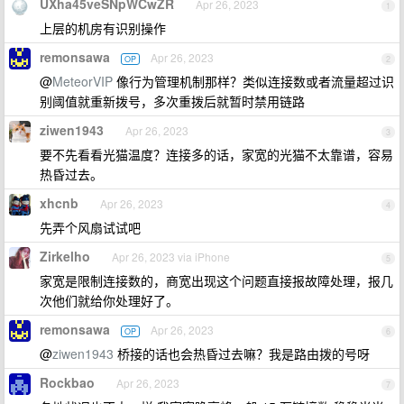
UXha45veSNpWCwZR
Apr 26, 2023
1
上层的机房有识别操作
remonsawa
Apr 26, 2023
OP
2
@
MeteorVIP
像行为管理机制那样？类似连接数或者流量超过识
别阈值就重新拨号，多次重拨后就暂时禁用链路
ziwen1943
Apr 26, 2023
3
要不先看看光猫温度？连接多的话，家宽的光猫不太靠谱，容易
热昏过去。
xhcnb
Apr 26, 2023
4
先弄个风扇试试吧
Zirkelho
Apr 26, 2023 via iPhone
5
家宽是限制连接数的，商宽出现这个问题直接报故障处理，报几
次他们就给你处理好了。
remonsawa
Apr 26, 2023
OP
6
@
ziwen1943
桥接的话也会热昏过去嘛？我是路由拨的号呀
Rockbao
Apr 26, 2023
7