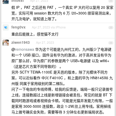
intoext
Apr 27, 2023
24
假 IP ，PAT 之后还有 PAT ，一个真实 IP 大约可以复用 20 家家
宽，实际可用 session 数大约为 6 万 /20=3000.很容易测出来，
开几次电驴，就知道上限了。
feng0vx
Apr 27, 2023 via iPhone
25
重启后能拨上，感觉猫不太行
ziwen1943
Apr 27, 2023
26
@
remonsawa
华为这个可能是九州代工的，九州版少了电源键
和一个 USB 接口，固件没有华为的激进，对于高并发没有华为
原厂那么好，华为原厂的参数是两个 USB+电源键 以及 wifi6+
（这是芯片方案不同导致的） 。
另外 SCTY TEWA-1100E 是天邑的版本，除了光模块不同方
案，可以近似看作 中兴 F4010C ，和上面的华为 HN8145X6 九
州版 同属于家用级别的第二梯队。
问了一下电信的专线师傅，给我的反馈是，端局一般只记录拨号
上线，连接数超过上线是新增链接会被丢包，常见的就是 BT 下
载同时跑游戏或者视频会卡顿。可能是光猫并发能力有限，一般
是家用 3000-5000 连接数，政企 1-2W,往上用专线。家用掉线
马上拨号确实会失败，需要等待 3 分钟左右更新端局状态。