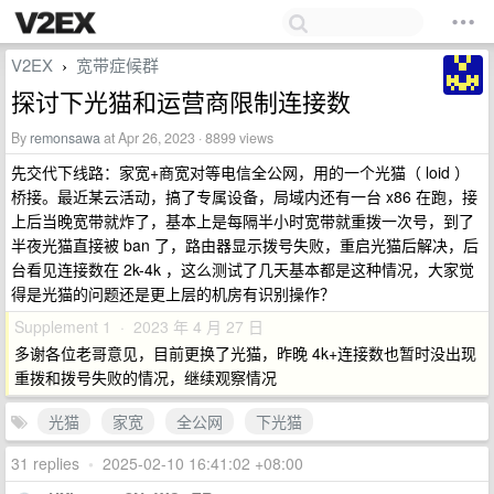
V2EX
宽带症候群
›
探讨下光猫和运营商限制连接数
By
remonsawa
at Apr 26, 2023 · 8899 views
先交代下线路：家宽+商宽对等电信全公网，用的一个光猫（ loid ）
桥接。最近某云活动，搞了专属设备，局域内还有一台 x86 在跑，接
上后当晚宽带就炸了，基本上是每隔半小时宽带就重拨一次号，到了
半夜光猫直接被 ban 了，路由器显示拨号失败，重启光猫后解决，后
台看见连接数在 2k-4k ，这么测试了几天基本都是这种情况，大家觉
得是光猫的问题还是更上层的机房有识别操作？
Supplement 1 · 2023 年 4 月 27 日
多谢各位老哥意见，目前更换了光猫，昨晚 4k+连接数也暂时没出现
重拨和拨号失败的情况，继续观察情况
光猫
家宽
全公网
下光猫
31 replies
•
2025-02-10 16:41:02 +08:00