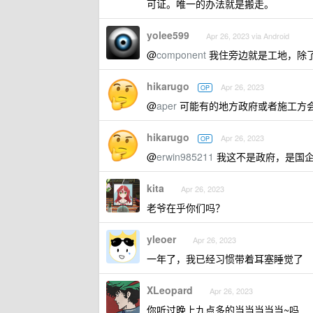
可证。唯一的办法就是搬走。
yolee599
Apr 26, 2023 via Android
@
component
我住旁边就是工地，除
hikarugo
Apr 26, 2023
OP
@
aper
可能有的地方政府或者施工方
hikarugo
Apr 26, 2023
OP
@
erwin985211
我这不是政府，是国企
kita
Apr 26, 2023
老爷在乎你们吗？
yleoer
Apr 26, 2023
一年了，我已经习惯带着耳塞睡觉了
XLeopard
Apr 26, 2023
你听过晚上九点多的当当当当当~吗