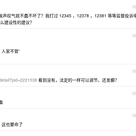
2
气就不蠢不坏了？我打过 12345 ，12378 ，12381 等等监督投诉
么建设性的建议？
2
人家不管”
3
t/detail?pid=2221538
看到没有，法定的一样可以调节，还发癫？
3
看
3
3:00 这也要命了