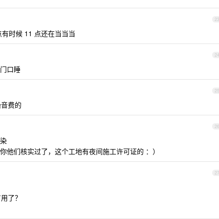
2
点有时候 11 点还在当当当
2
门口睡
2
噪音费的
2
染
你他们核实过了，这个工地有夜间施工许可证的 ：）
2
有用了？