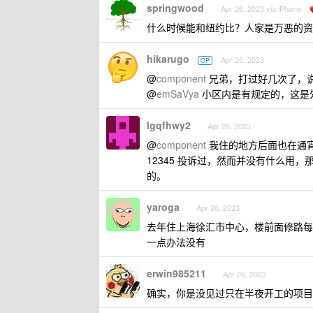
springwood
Apr 26, 2023 via iPhone
什么时候能和纽约比？人家是万恶的资
hikarugo
Apr 26, 2023
OP
@
component
兄弟，打过好几次了，
@
emSaVya
小区内是有规定的，这是
lgqfhwy2
Apr 26, 2023
@
component
我住的地方后面也在通宵
12345 投诉过，然而并没有什么用
的。
yaroga
Apr 26, 2023
去年住上海徐汇市中心，楼前面修路每
一点办法没有
erwin985211
Apr 26, 2023
确实，你是没见过只在半夜开工的项目