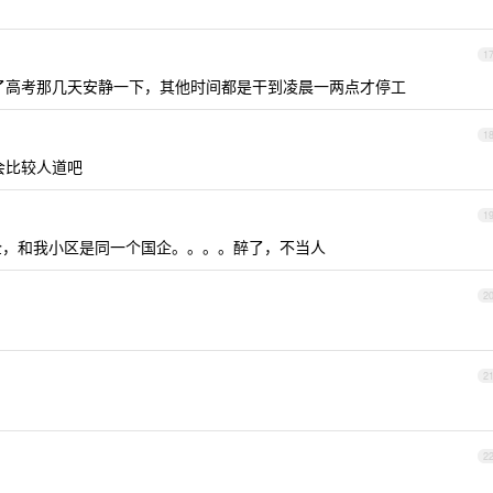
1
了高考那几天安静一下，其他时间都是干到凌晨一两点才停工
1
会比较人道吧
1
，和我小区是同一个国企。。。。醉了，不当人
2
2
2