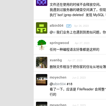
文件还在使用的时候不会释放空间。
我遇到过服务器的硬盘空间满了，但现
执行`lsof |grep deleted` 发现
albin504
Apr 26, 2023
OP
@
si
我们业务上也遇到到类似问题，你
springwood
Apr 27, 2023
任何一种编程语言好像都是这样的
xuanbg
Apr 27, 2023
删除文件相当于把你家的住址从地址簿
moyechen
Jun 2, 2023
@
albin504
#18
看了一下，应该是 FileReader 
行的
moyechen
Jun 2, 2023