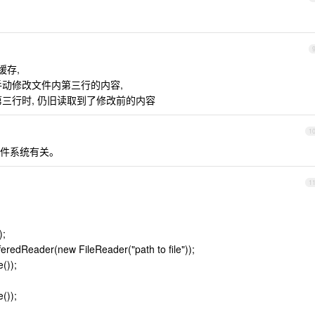
缓存,
后, 手动修改文件内第三行的内容,
 读取到第三行时, 仍旧读取到了修改前的内容
1
件系统有关。
1
);
eredReader(new FileReader("path to file"));
());
());