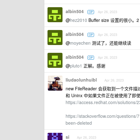
albin504
Apr 26, 2023
OP
@
hez2010
Buffer size 设置的很小。
albin504
Apr 26, 2023
OP
@
moyechen
测试了，还能继续读
albin504
Apr 26, 2023
OP
@
pluto1
正解。感谢
liudaolunhuibl
Apr 26, 2023
new FileReader 会获取到一个文
和 Uninx 中如果文件正在被使用了即
https://access.redhat.com/solutions/
https://stackoverflow.com/questions/7
been-deleted
si
Apr 26, 2023