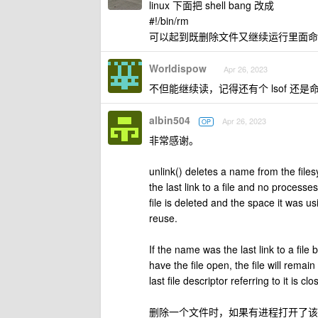
linux 下面把 shell bang 改成
#!/bin/rm
可以起到既删除文件又继续运行里面命
Worldispow
Apr 26, 2023
不但能继续读，记得还有个 lsof 还
albin504
Apr 26, 2023
OP
非常感谢。
unlink() deletes a name from the file
the last link to a file and no processe
file is deleted and the space it was us
reuse.
If the name was the last link to a file 
have the file open, the file will remain
last file descriptor referring to it is clo
删除一个文件时，如果有进程打开了该