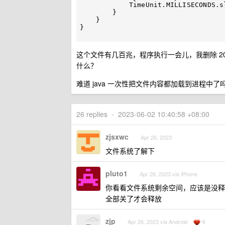
            TimeUnit.MILLISECONDS.sleep(10);

        }

    }

}

这个文件有几百兆，程序执行一会儿，我删除 20
什么？
难道 java 一次性把文件内容都加载到进程中了
26 replies
•
2023-06-02 10:40:58 +08:00
zjsxwc
Apr 26, 2023
文件系统了解下
pluto1
Apr 26, 2023 via iPhone
你看看文件系统剩余空间，应该是没释放
全部关了才会释放
zjp
4
Apr 26, 2023 via Android