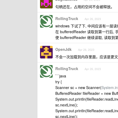
句柄还在，占用的空间不会被释放。
RollingTruck
Apr 26, 2023
windows 下试了下, 中间应该有一层读
在 bufferedReader 读取到第一行
使 bufferedReader 继续读取,
OpenJdk
Apr 26, 2023
不会一次加载到内存里面，应该是更文
RollingTruck
Apr 26, 2023
```java
try {
Scanner sc = new Scanner(
System.in
BufferedReader fileReader = new Buff
System.out.println(fileReader.readLine
sc.nextLine();
System.out.println(fileReader.readLine
sc.nextLine();