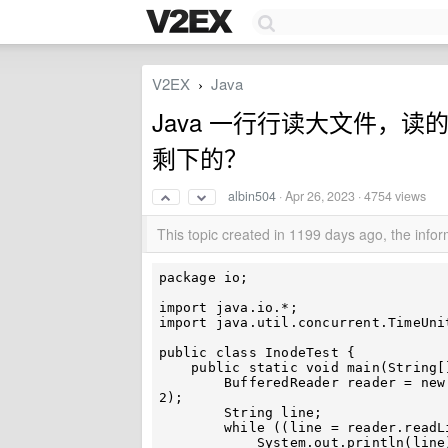
V2EX
Java
›
Java 一行行读大文件，
剩下的？
albin504
·
Apr 26, 2023
· 4754 views
This topic created in 1199 days ago, the inf
package io;

import java.io.*;

import java.util.concurrent.TimeUnit
public class InodeTest {

    public static void main(String[] args) throws IOException, InterruptedException {

        BufferedReader reader = new BufferedReader(new FileReader("/Downloads/2020.zip"), 
2);

        String line;

        while ((line = reader.readLine()) != null) {

            System.out.println(line);
