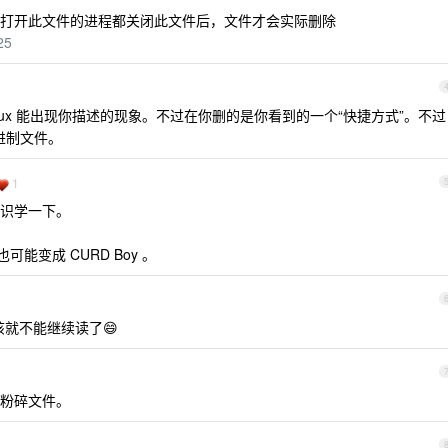
在所有打开此文件的进程都关闭此文件后，文件才会实际删除
25
inux 能出现你描述的现象。不过在你删的是你看到的一个“快捷方式”。不过
二进制文件。
1
识学一下。
可能变成 CURD Boy 。
ip 应该就不能继续读了😄
粉碎文件。