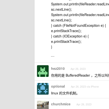
System.out.println(fileReader.readLine
sc.nextLine();
System.out.println(fileReader.readLine
sc.nextLine();
} catch (FileNotFoundException e) {
e.printStackTrace();
} catch (IOException e) {
e.printStackTrace();
}
```
hez2010
Apr 26, 2023
你用的是 BufferedReader ，之
optional
Apr 26, 2023 via iPhone
linux 的文件机制。
churchmice
Apr 26, 2023