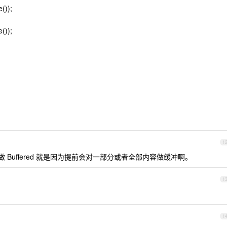
());
());
1
所以叫做 Buffered 就是因为提前会对一部分或者全部内容做缓冲啊。
1
1