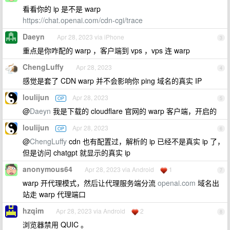
看看你的 ip 是不是 warp
https://chat.openai.com/cdn-cgi/trace
Daeyn
Apr 28, 2023 via iPhone
3
重点是你咋配的 warp ，客户端到 vps ，vps 连 warp
ChengLuffy
Apr 28, 2023
4
感觉是套了 CDN warp 并不会影响你 ping 域名的真实 IP
loulijun
Apr 28, 2023
OP
5
@
Daeyn
我是下载的 cloudflare 官网的 warp 客户端，开启的
loulijun
Apr 28, 2023
OP
6
@
ChengLuffy
cdn 也有配置过，解析的 ip 已经不是真实 ip 了，
但是访问 chatgpt 就显示的真实 ip
anonymous64
Apr 28, 2023 via Android
1
7
warp 开代理模式，然后让代理服务端分流
openai.com
域名出
站走 warp 代理端口
hzqim
Apr 28, 2023 via Android
2
8
浏览器禁用 QUIC 。