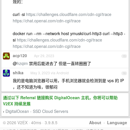
效的：
curl -si
https://challenges.cloudflare.com/cdn-cgi/trace
https://chat.openai.com/cdn-cgi/trace
docker run --rm --network host ymuski/curl-http3 curl --http3 -
si
https://challenges.cloudflare.com/cdn-cgi/trace
https://chat.openai.com/cdn-cgi/trace
acp120
Apr 29, 2023
15
@
hzqim
禁用后能进去了 但是一直转圈圈了
shika
May 3, 2023 via Android
16
我的是电脑浏览器可以用，手机浏览器就会检测到是 vps 的 IP
，还不知道为啥，很郁闷
通过以下 Referral 链接购买 DigitalOcean 主机，你将可以帮助
V2EX 持续发展
DigitalOcean - SSD Cloud Servers
›
© 2026 V2EX · 40ms · 3.9.8.5
About
·
Language