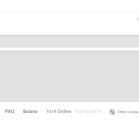
·
FAQ
·
Solana
·
1014 Online
Highest 6679
·
Select Langua