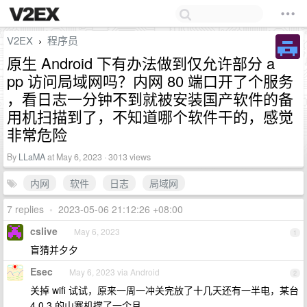
V2EX
程序员
›
原生 Android 下有办法做到仅允许部分 a
pp 访问局域网吗？内网 80 端口开了个服务
，看日志一分钟不到就被安装国产软件的备
用机扫描到了，不知道哪个软件干的，感觉
非常危险
By
LLaMA
at May 6, 2023 · 3013 views
内网
软件
日志
局域网
7 replies
•
2023-05-06 21:12:26 +08:00
cslive
May 6, 2023
1
盲猜并夕夕
Esec
May 6, 2023 via Android
2
关掉 wifi 试试，原来一周一冲关完放了十几天还有一半电，某台
4.0.3 的山寨机撑了一个月……