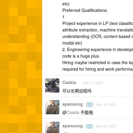
etc)
Preferred Qualifications:
1
Project experience in LP (text classifi
attribute extraction, machine translat
understanding (OCR, content based cla
modal etc)
2. Engineering experience in develop
code is a huge plus.
Hiring maybe restricted in case the leg
required for hiring and work perform
Caskia
May 11, 2023
可以长期远程吗
spansong
May 16, 2023
OP
@
Caskia
不能哦
spansong
May 23, 2023
OP