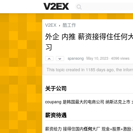
V2EX
酷工作
›
外企 内推 薪资接得住任何大厂 大量
习
spansong
·
May 10, 2023
· 4096 views
This topic created in 1185 days ago, the inf
关于公司
coupang 是韩国最大的电商公司 纳斯达克上
薪资待遇
薪资给力 接得住国内
任何
大厂 现金+股票+激励 