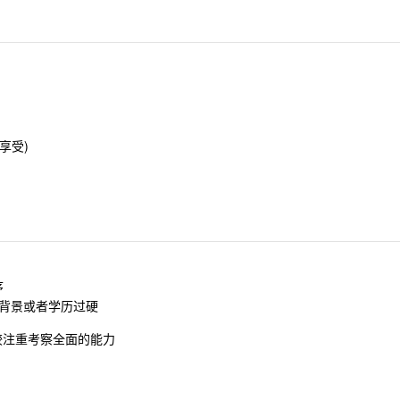
享受)
序
年 大厂背景或者学历过硬
比较注重考察全面的能力