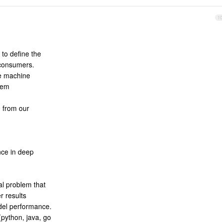
1
to define the
 consumers.
e machine
lem
g from our
nce in deep
eal problem that
r results
del performance.
(python, java, go