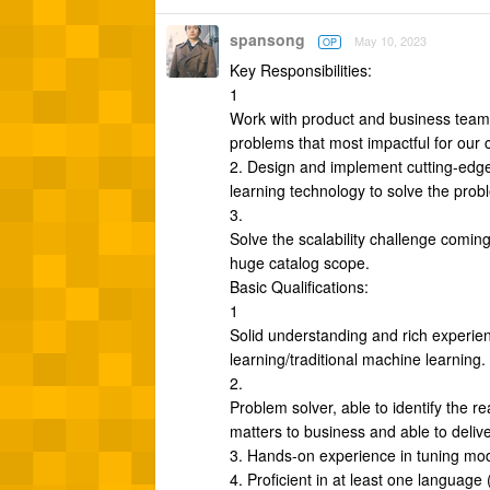
spansong
May 10, 2023
OP
Key Responsibilities:
1
Work with product and business team 
problems that most impactful for our
2. Design and implement cutting-edg
learning technology to solve the prob
3.
Solve the scalability challenge comin
huge catalog scope.
Basic Qualifications:
1
Solid understanding and rich experie
learning/traditional machine learning.
2.
Problem solver, able to identify the r
matters to business and able to delive
3. Hands-on experience in tuning mo
4. Proficient in at least one language 