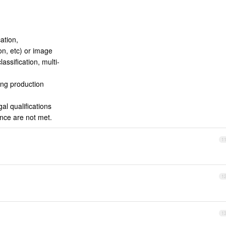
cation,
ion, etc) or image
ssification, multi-
ing production
al qualifications
ance are not met.
1
1
1