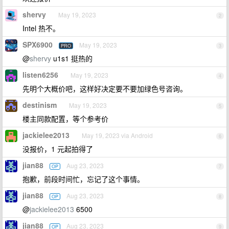
shervy
May 19, 2023
2
Intel 热不。
SPX6900
May 19, 2023
PRO
3
@
shervy
u1s1 挺热的
listen6256
May 19, 2023
4
先明个大概价吧，这样好决定要不要加绿色号咨询。
destinism
May 19, 2023
5
楼主同款配置，等个参考价
jackielee2013
May 19, 2023 via Android
6
没报价，1 元起拍得了
jian88
Aug 23, 2023
OP
7
抱歉，前段时间忙，忘记了这个事情。
jian88
Aug 23, 2023
OP
8
@
jackielee2013
6500
jian88
Aug 23, 2023
OP
9