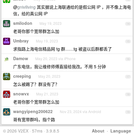
@
gniviliving
其实据说上海联通给的是假公网 IP ，并不像上海电
信，给的真公网 IP
smilodon
May 19, 2023
14
老哥你那个宽带群怎么加
Umbray
May 19, 2023
15
求指路上海电信精品网 tg 群……tg 被盗以后群都丢了
Damow
May 20, 2023 via iPhone
16
广东电信，我让维修师傅直接给我改。不用 5 分钟
creeping
May 20, 2023
17
怎么被踢了？群没有了？
snowvx
May 21, 2023
18
老哥你那个宽带群怎么加
wangyipeng200622
Nov 23, 2024 via Android
19
哥有宽带群吗，指个路
© 2026 V2EX · 57ms · 3.9.8.5
About
·
Language