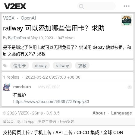
V2EX
OpenAI
›
railway 可以添加哪些信用卡？求助
By
BigTaoTao
at May 19, 2023 · 1947 views
是不是绑定了信用卡就可以无限免费了？尝试用 depay 貌似被拒，和
ip 之类的有关吗？求教
信用卡
depay
railway
求教
1 replies
•
2023-05-22 09:37:00 +08:00
mmdsun
May 22, 2023
1
在维护
https://www.v2ex.com/t/939772#reply33
© 2026 V2EX · 26ms · 3.9.8.5
About
·
Language
蒲公英 - 🚀上传App→生成二维码→扫码安装
支持网页上传 / 手机上传 / API 上传 / CI-CD 集成 / 全球 CDN