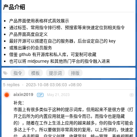
产品介绍
产品界面使用表格样式高效展示
通过标签、常用指令排行榜、预搜索等来快速定位到相关指令
产品界面高度自定义
最好开源可以搭建在自己的服务器，后台设定自己的 key
或推出廉价的会员服务
借鉴 github 有开源库和私人库，可复制可收藏
也可以将 midjourney 和其他热门平台的指令融入进来
指令
模板
提示词
排版
5 replies
•
2023-10-08 03:06:03 +08:00
aixin2019
May 21, 2023
OP
1
补充：
市面上有很多类似于这种的提示词库，但用起来不是很方便（打
开之后所为的内置应用就是一条指令而已，而指令也是隐藏
的），随着在工作上生活上应用的越来越多，你的指令库可能会
多达上千个，所以要做到非常高效的复用，以上所讲的，快速定
位、点击即用、自定义创建、收藏复刻、统一管理、表格视图都