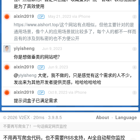
是为了高效使用
aixin2019
May 21, 2023 via iPhone
OP
2
https://www.aishort.top/这个网站有点相似，但他主要针对的是
通用场景，像个人的应用场景就比较多了，每个人的都不一样而
且有的涉及到私密的也不方便公开
yiyisheng
Jun 9, 2023
3
你是想做垂类的网站吧？
aixin2019
Jun 9, 2023
OP
4
@
yiyisheng
大佬，我不做的，只是感觉有这个需求的人不少，
发出来为其他开发者提供灵感，哈哈哈哈哈哈
aixin2019
Oct 8, 2023 via iPhone
OP
5
提示词盒子已满足需求
© 2026 V2EX · 20ms · 3.9.8.5
About
·
Language
不要再写爬虫了！一句话搞定网页监控
不用再写爬虫代码，也不需要RSS支持，AI全自动帮你监控