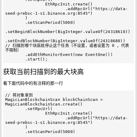
                EthRpcInit.create()

                        .addRpcUrl("https://data-
seed-prebsc-1-s1.binance.org:8545")

        )

        .setScanPeriod(5000)

.setBeginBlockNumber(BigInteger.valueOf(24318610))

.setEndBlockNumber(BigInteger.valueOf(24318680)) 
// 扫描到哪个块高就停止这个任务（不设置，或者设置为 0 ，代表
不限制）

        .addEthMonitorEvent(new EventOne())

获取当前扫描到的最大块高
看下面代码中的有注释的那一行
// 将对象拿到

MagicianBlockchainScan blockChainScan = 
MagicianBlockchainScan.create()

        .setRpcUrl(

                EthRpcInit.create()

                        .addRpcUrl("https://data-
seed-prebsc-1-s1.binance.org:8545")

        ) 

        .setScanPeriod(5000) 
