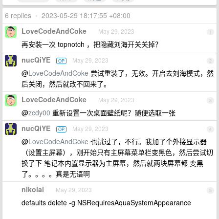
6 replies
•
2023-05-29 18:17:55 +08:00
LoveCodeAndCoke
May 29, 2023
1
再安装一次 topnotch ，把隐藏刘海开关关掉？
nucQiYE
May 29, 2023
OP
2
@
LoveCodeAndCoke
尝试重装了，无效。开启去刘海模式，然
后关闭，然后就改不回来了。
LoveCodeAndCoke
May 29, 2023
3
@
zcdy00
重新设置一次桌面壁纸呢？随便选取一张
nucQiYE
May 29, 2023
OP
4
@
LoveCodeAndCoke
也试过了，不行。我加了个外接显示器
（设置主屏幕），刚开始只有主屏幕菜单栏变黑色，然后尝试切
换了下 笔记本内置显示器为主屏幕，然后就两块屏幕都 变黑
了。。。。真是无语啊
nikolai
May 29, 2023
5
defaults delete -g NSRequiresAquaSystemAppearance