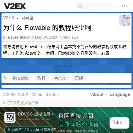
V2EX
问与答
›
为什么 Flowable 的教程好少啊
By
EeveeRibbon
at May 30, 2023 · 1792 views
领导说要用 Flowable ，结果网上基本找不到正经的教学视频或者教
程，工作流 Active 的一大把，Flowable 的几乎没有，心累。
No Comments Yet
flowable
教程
Active
正经
© 2026 V2EX · 23ms · 3.9.8.5
About
·
Language
AI订阅专用虚拟信用卡