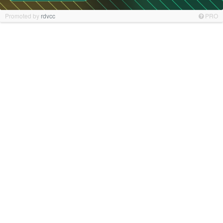
Promoted by
rdvcc
PRO