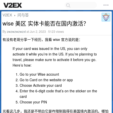
V2EX
问与答
›
wise 美区 实体卡能否在国内激活？
By
zwzwzwzwzxt
at Jun 2, 2023 · 5123 views
有没有老哥分享一下经历，我看 wise 官方说的是：
If your card was issued in the US, you can only
activate it while you’re in the US. If you’re planning to
travel, please make sure to activate it before you go.
Here’s how:
Go to your Wise account
Go to Card on the website or app
Choose Activate your card
Enter the 6-digit code that’s on the sticker on the
card
Choose your PIN
光看这几步，我还是不明白它是咋限制我得在美国境内激活的。哪怕