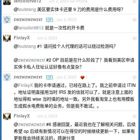
lancolor9812
Jun 2, 2023 via iPhone
3
@
louistang
美区要实体卡还要 9 刀的费用是什么费用呀？
zwzwzwzwzxt
Jun 2, 2023
OP
4
@
lancolor9812
就是一次性的开卡费
FinlayX
Jun 2, 2023
5
@
louistang
#1 请问挂个人代理的话可以绕过检测吗？
@
zwzwzwzwzxt
#2 OP 目前是在什么阶段了？我看到美区申请
实体卡私人住址认证好像有点复杂？
zwzwzwzwzxt
Jun 2, 2023
1
OP
6
@
FinlayX
我的卡申请通过，已经在路上了。我之前申请过 ITIN
，地址证明直接用当时 IRS 发的信就可以了，就是注意上面的
地址得和 wise 当时填的地址一致。另外我看淘宝上也有用模板
生成假水电费账单的业务，但是我不敢试。。
FinlayX
Jun 2, 2023
7
@
zwzwzwzwzxt
#6 感谢回复，最近我也在了解相关问题，后续
希望 op 后续有新情况可以在得空的时候继续更新一下，如果有
更新我会持续关注的，感谢分享