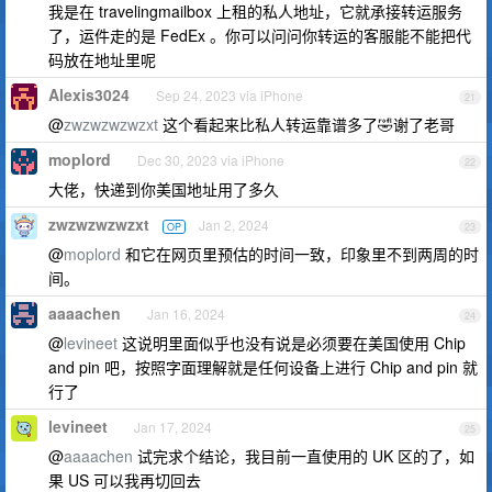
我是在 travelingmailbox 上租的私人地址，它就承接转运服务
了，运件走的是 FedEx 。你可以问问你转运的客服能不能把代
码放在地址里呢
Alexis3024
Sep 24, 2023 via iPhone
21
@
zwzwzwzwzxt
这个看起来比私人转运靠谱多了🤣谢了老哥
moplord
Dec 30, 2023 via iPhone
22
大佬，快递到你美国地址用了多久
zwzwzwzwzxt
Jan 2, 2024
OP
23
@
moplord
和它在网页里预估的时间一致，印象里不到两周的时
间。
aaaachen
Jan 16, 2024
24
@
levineet
这说明里面似乎也没有说是必须要在美国使用 Chip
and pin 吧，按照字面理解就是任何设备上进行 Chip and pin 就
行了
levineet
Jan 17, 2024
25
@
aaaachen
试完求个结论，我目前一直使用的 UK 区的了，如
果 US 可以我再切回去