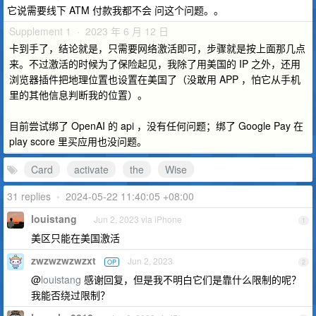
它说需要线下 ATM 付款我都不会 问这个问题。。
Supplement 1 · 2023 年 6 月 12 日
卡到手了，结论就是，只需要网络激活即可，步骤就是按上面那几点
来。不过激活的时候为了保险起见，我除了用美国的 IP 之外，还用
浏览器插件把地理位置也设置在美国了（没敢用 APP ，怕它从手机
里的其他信息判断我的位置）。
目前尝试绑了 OpenAI 的 api ，没有任何问题；绑了 Google Pay 在
play score 里买应用也没问题。
Card
activate
the
Wise
31 replies
•
2024-05-22 11:40:05 +08:00
louistang
Jun 2, 2023 via iPhone
1
美区只能在美国激活
zwzwzwzwzxt
Jun 2, 2023
OP
2
@
louistang
感谢回复，但是我不明白它们是靠什么限制的呢？
我能否绕过限制？