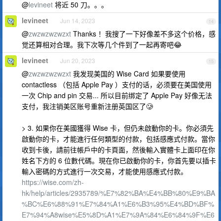
@
levineet
将近 50 刀。。。
levineet
Jun 14, 2023
14
@
zwzwzwzwzxt
Thanks ！我搜了一下好像差不多这个价格，感
觉还算相对合理。我下次等几个件到了一起再寄吧😂
levineet
Jun 20, 2023
15
@
zwzwzwzwzxt
我发现美国的 Wise Card 如果要使用
contactless （包括 Apple Pay ）支付的话，必须要在美国使用
一次 Chip and pin 交易... 所以目前绑定了 Apple Pay 好像无法
支付，我注销美区账号重新注册英国区了🥲
> 3. 如果你在美國獲得 Wise 卡，但仍未啟動你的卡。你必須先
啟動你的卡，才能進行任何類型的付款，包括感應式付款。當你
收到卡後，請前往帳戶中的卡頁面，然後輸入實體卡上面印在你
姓名下方的 6 位數代碼。現在你已啟動你的卡，你首先要以插卡
輸入密碼的方式進行一次交易，才能使用感應式付款。
https://wise.com/zh-
hk/help/articles/2935789/%E7%82%BA%E4%BB%80%E9%BA
%BC%E6%88%91%E7%84%A1%E6%B3%95%E4%BD%BF%
E7%94%A8wise%E5%8D%A1%E7%9A%84%E6%84%9F%E6