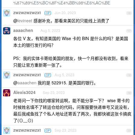
%87%89%E5%BC%8F%E4%BB%98%E6%AC%BE
zwzwzwzwzxt
Jun 20, 2023
OP
16
@
levineet
感谢补充，那看来美区的只能线上消费了
aaaachen
Aug 5, 2023
17
各位 V 友，有知道美国的 Wise 卡的 BIN 是什么的吗？是美国
本土的银行发行的吗？
PS：我的实体卡寄给美国的朋友，快一个月都没有收到，看来
只能让官方重新寄一张了。
zwzwzwzwzxt
Aug 5, 2023
OP
18
@
aaaachen
我的是 522915. 是美国的银行。
Alexis3024
Sep 23, 2023
19
老哥问一下你找的哪家转运啊，能不能分享一下？ wise 寄卡的
时候姓名填不了转运仓给的代码，问客服要快递单号又说没有，
最后我咸鱼找了个私人地址还寄丢了两次，我都快被这张卡搞疯
了(⊙﹏⊙)
zwzwzwzwzxt
Sep 23, 2023
OP
20