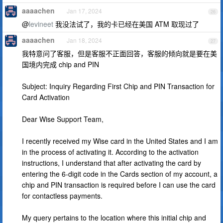
aaaachen
Jan 17, 2024
26
@
levineet
我没法试了，我的卡已经在美国 ATM 取现过了
aaaachen
Jan 18, 2024
27
我特意问了客服，但是客服不正面回答，客服的倾向就是要在美
国境内完成 chip and PIN
Subject: Inquiry Regarding First Chip and PIN Transaction for
Card Activation
Dear Wise Support Team,
I recently received my Wise card in the United States and I am
in the process of activating it. According to the activation
instructions, I understand that after activating the card by
entering the 6-digit code in the Cards section of my account, a
chip and PIN transaction is required before I can use the card
for contactless payments.
My query pertains to the location where this initial chip and