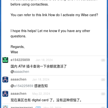
before using contactless.
You can refer to this link How do I activate my Wise card?
I hope this helps! Let me know if you have any other
questions.
Regards,
Wise
a154225859
Jan 18, 2024
28
国内 ATM 插卡查询一下余额就激活了
@
aaaachen
aaaachen
Jan 18, 2024
29
@
a154225859
感谢告知
aaaachen
May 22, 2024
30
现在美区也有 digital card 了，没有这种烦恼了。
zwzwzwzwzxt
May 22, 2024