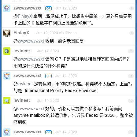
zwzwzwzwzxt
Jun 12, 2023
OP
8
@
FinlayX
拿到卡激活成功了，比想象中简单。。真的只需要用
卡上贴的 6 位数字在网页上激活就能用了。
FinlayX
Jun 12, 2023 via iPhone
9
@
zwzwzwzwzxt
收到，感谢老哥回复
levineet
Jun 14, 2023
10
@
zwzwzwzwzxt
请问 OP 卡是通过地址租赁转寄回国内的吗？
用的是什么快递的什么种类？
zwzwzwzwzxt
Jun 14, 2023
OP
11
@
levineet
是转运的，用的联邦快递。种类我不太确定，上面写
的是 `International Priority FedEx Envelope`
levineet
Jun 14, 2023
12
@
zwzwzwzwzxt
好的，价格可以提供个参考吗？我前面问
anytime mailbox 的转运价格，告诉我 Fedex 要 $350 ，整个被
吓到😟
zwzwzwzwzxt
Jun 14, 2023
OP
13